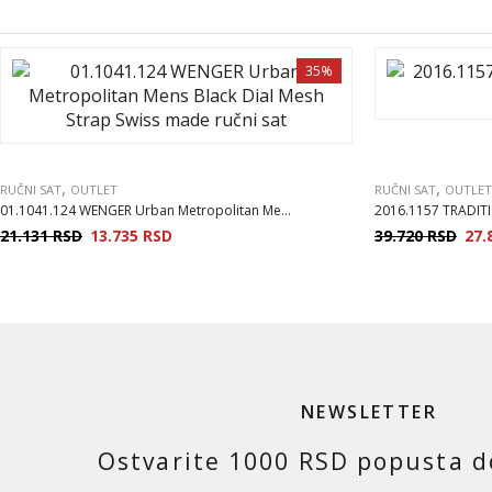
35%
,
,
RUČNI SAT
OUTLET
RUČNI SAT
OUTLET
01.1041.124 WENGER Urban Metropolitan Me...
2016.1157 TRADI
21.131
RSD
13.735
RSD
39.720
RSD
27.
NEWSLETTER
Ostvarite 1000 RSD popusta d