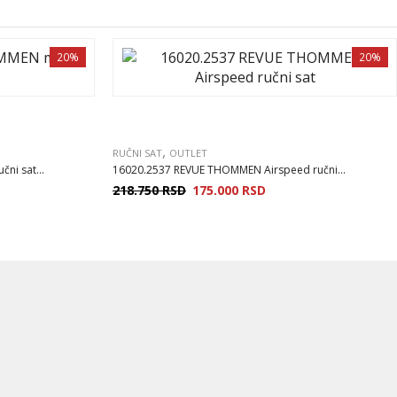
20%
20%
,
RUČNI SAT
OUTLET
ni sat...
16020.2537 REVUE THOMMEN Airspeed ručni...
218.750
RSD
175.000
RSD