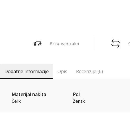
Brza isporuka
Z
Dodatne informacije
Opis
Recenzije (0)
Materijal nakita
Pol
Čelik
Ženski