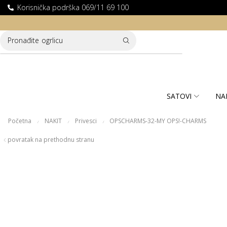
Korisnička podrška 069/11 69 100
LATNA DOSTAVA ZA KUPOVINE PREKO 10.000 RSD
Pronađite
ogrlicu
SATOVI
NA
Početna
NAKIT
Privesci
OPSCHARMS-32-MY OPS!-CHARMS
/
/
/
povratak na prethodnu stranu