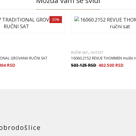
Možda vam se svidi
30%
,
RUČNI SAT
OUTLET
TIONAL GROVANA RUČNI SAT
16060.2152 REVUE THOMMEN muški ruč
804
RSD
503.125
RSD
402.500
RSD
obrodošlice