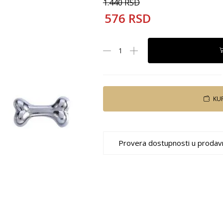
1.440
RSD
576
RSD
KU
Provera dostupnosti u prodav