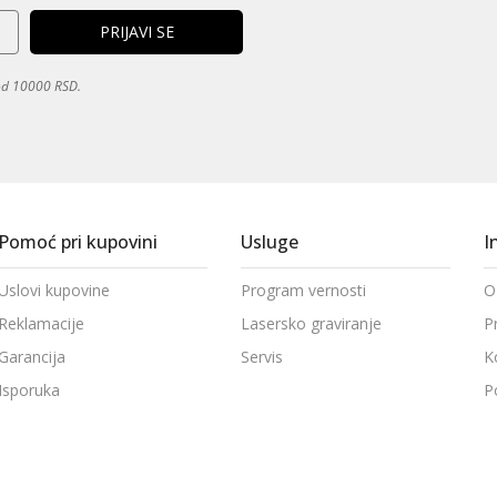
 od 10000 RSD.
Pomoć pri kupovini
Usluge
I
Uslovi kupovine
Program vernosti
O
Reklamacije
Lasersko graviranje
P
Garancija
Servis
K
Isporuka
P