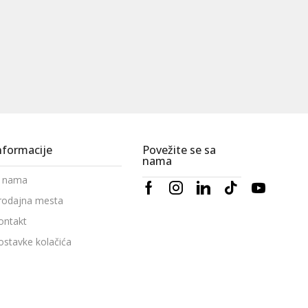
nformacije
Povežite se sa
nama
 nama
rodajna mesta
ontakt
ostavke kolačića