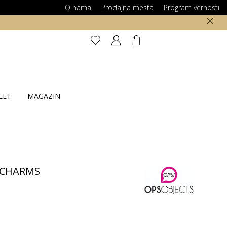
O nama
Prodajna mesta
Program vernosti
LET
MAGAZIN
-CHARMS