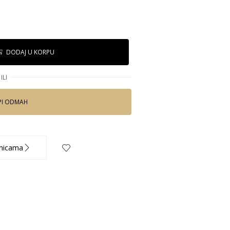
DODAJ U KORPU
ILI
PI ODMAH
nicama