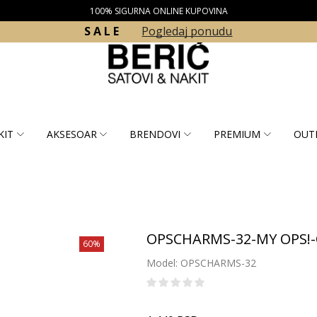
100% SIGURNA ONLINE KUPOVINA
S A L E
Pogledaj ponudu
KIT
AKSESOAR
BRENDOVI
PREMIUM
OUT
OPSCHARMS-32-MY OPS!
60%
Model: OPSCHARMS-32