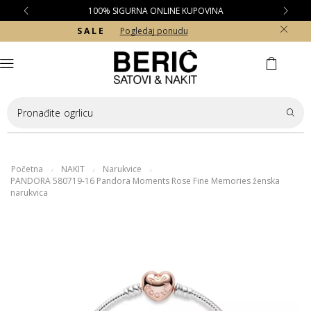
100% SIGURNA ONLINE KUPOVINA
S A L E
Pogledaj ponudu
Pronađite
ogrlicu
Početna
NAKIT
Narukvice
/
/
/
PANDORA 580719-16 Pandora Moments Rose Fine Memories ženska
narukvica