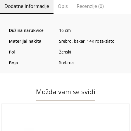
Dodatne informacije
Opis
Recenzije (0)
Dužina narukvice
16 cm
Materijal nakita
Srebro, bakar, 14K roze-zlato
Pol
Ženski
Boja
Srebrna
Možda vam se svidi