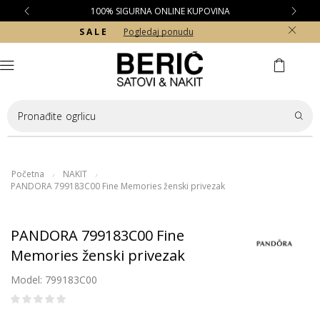
100% SIGURNA ONLINE KUPOVINA
S A L E
Pogledaj ponudu
Pronađite
ogrlicu
Početna
NAKIT
/
/
PANDORA 799183C00 Fine Memories ženski privezak
PANDORA 799183C00 Fine
Memories ženski privezak
Model: 799183C00