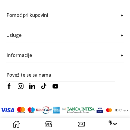
+
Pomoć pri kupovini
+
Usluge
+
Informacije
Povežite se sa nama
© 2026 Berić satovi i nakit. Sva prava zadržana.
RedWood