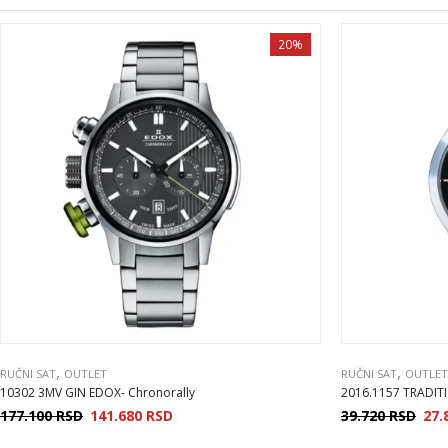
20%
,
,
RUČNI SAT
OUTLET
RUČNI SAT
OUTLET
10302 3MV GIN EDOX- Chronorally
2016.1157 TRADI
177.100
RSD
141.680
RSD
39.720
RSD
27.