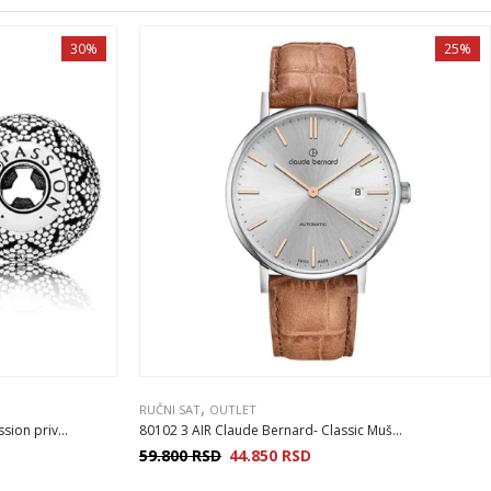
30%
25%
,
RUČNI SAT
OUTLET
on priv...
80102 3 AIR Claude Bernard- Classic Muš...
59.800
RSD
44.850
RSD