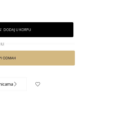
DODAJ U KORPU
ILI
PI ODMAH
nicama