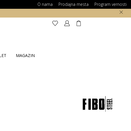
O nama
Prodajna mesta
Program vernosti
LET
MAGAZIN