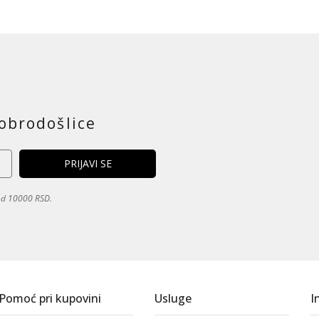
obrodošlice
 od 10000 RSD.
Pomoć pri kupovini
Usluge
I