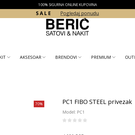
100% SIGURNA ONLINE KUPOVINA
S A L E
Pogledaj ponudu
KIT
AKSESOAR
BRENDOVI
PREMIUM
OUT
PC1 FIBO STEEL privezak
70%
Model: PC1