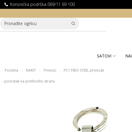
Korisnička podrška 069/11 69 100
LATNA DOSTAVA ZA KUPOVINE PREKO 10.000 RSD
Pronađite
ogrlicu
SATOVI
NA
Početna
NAKIT
Privesci
PC1 FIBO STEEL privezak
/
/
/
povratak na prethodnu stranu