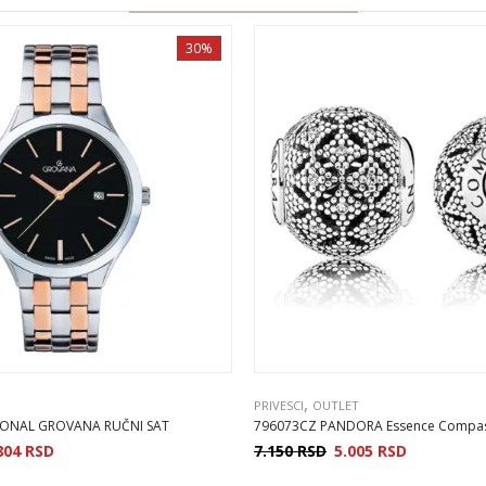
30%
,
PRIVESCI
OUTLET
TIONAL GROVANA RUČNI SAT
796073CZ PANDORA Essence Compassi
804
RSD
7.150
RSD
5.005
RSD