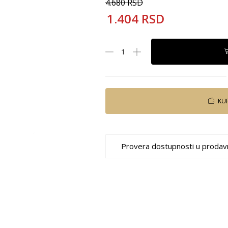
4.680
RSD
1.404
RSD
KU
Provera dostupnosti u prodav