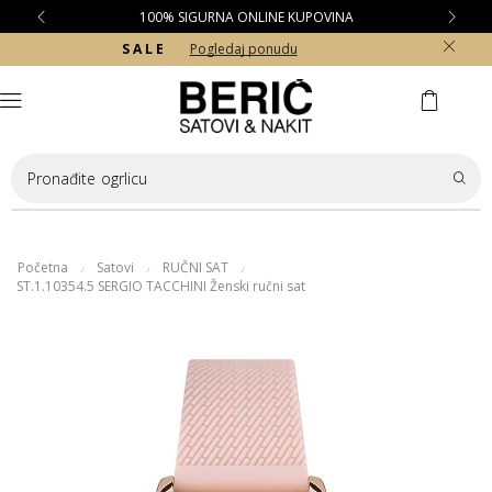
100% SIGURNA ONLINE KUPOVINA
S A L E
Pogledaj ponudu
Pronađite
ogrlicu
Početna
Satovi
RUČNI SAT
/
/
/
ST.1.10354.5 SERGIO TACCHINI Ženski ručni sat