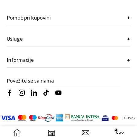
+
Pomoć pri kupovini
+
Usluge
+
Informacije
Povežite se sa nama
© 2026 Berić satovi i nakit. Sva prava zadržana.
RedWood