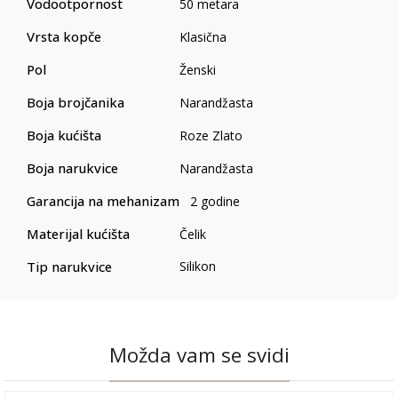
Vodootpornost
50 metara
Vrsta kopče
Klasična
Pol
Ženski
Boja brojčanika
Narandžasta
Boja kućišta
Roze Zlato
Boja narukvice
Narandžasta
Garancija na mehanizam
2 godine
Materijal kućišta
Čelik
Tip narukvice
Silikon
Možda vam se svidi