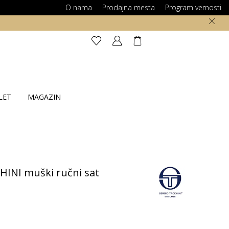
O nama
Prodajna mesta
Program vernosti
LET
MAGAZIN
HINI muški ručni sat