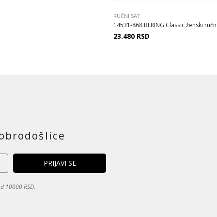
RUČNI SAT
14531-868 BERING Classic ženski ručni 
23.480
RSD
obrodošlice
 od 10000 RSD.