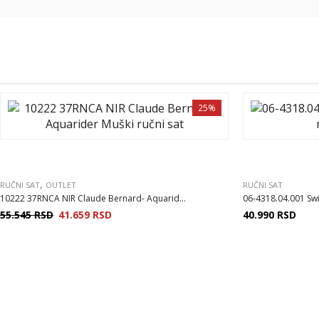
25%
,
RUČNI SAT
OUTLET
RUČNI SAT
10222 37RNCA NIR Claude Bernard- Aquarid...
06-4318.04.001 Swi
55.545
RSD
41.659
RSD
40.990
RSD