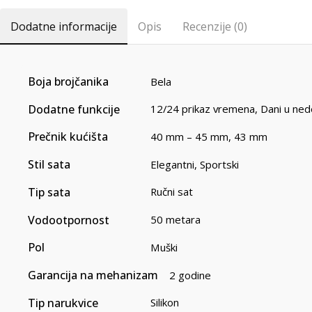
Dodatne informacije
Opis
Recenzije (0)
Boja brojčanika
Bela
Dodatne funkcije
12/24 prikaz vremena
,
Dani u nede
Prečnik kućišta
40 mm – 45 mm
,
43 mm
Stil sata
Elegantni
,
Sportski
Tip sata
Ručni sat
Vodootpornost
50 metara
Pol
Muški
Garancija na mehanizam
2 godine
Tip narukvice
Silikon