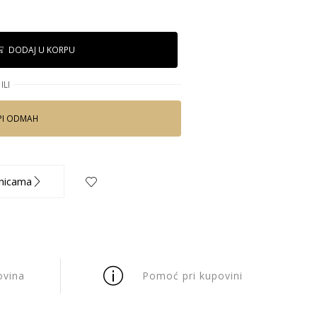
DODAJ U KORPU
ILI
PI ODMAH
nicama
ovina
Pomoć pri kupovini