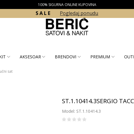
100% SIGURNA ONLINE KUPOVINA
S A L E
Pogledaj ponudu
KIT
AKSESOAR
BRENDOVI
PREMIUM
OUT
učni sat
ST.1.10414.3SERGIO TACC
Model: ST.1.10414.3