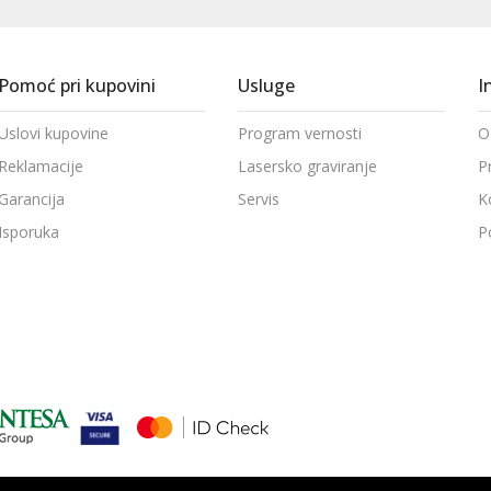
Pomoć pri kupovini
Usluge
I
Uslovi kupovine
Program vernosti
O
Reklamacije
Lasersko graviranje
P
Garancija
Servis
K
Isporuka
P