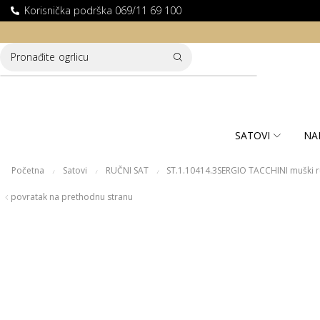
Korisnička podrška 069/11 69 100
LATNA DOSTAVA ZA KUPOVINE PREKO 10.000 RSD
Pronađite
ogrlicu
SATOVI
NA
Početna
Satovi
RUČNI SAT
ST.1.10414.3SERGIO TACCHINI muški r
/
/
/
povratak na prethodnu stranu