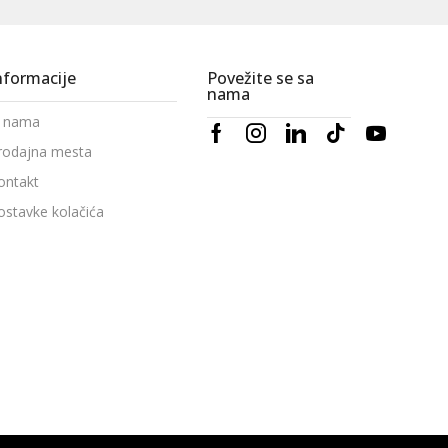
nformacije
Povežite se sa
nama
 nama
rodajna mesta
ontakt
ostavke kolačića