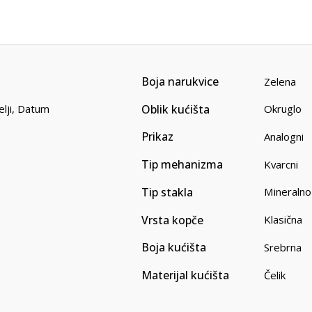
Boja narukvice
Zelena
Oblik kućišta
lji
,
Datum
Okruglo
Prikaz
Analogni
Tip mehanizma
Kvarcni
Tip stakla
Mineralno
Vrsta kopče
Klasična
Boja kućišta
Srebrna
Materijal kućišta
Čelik