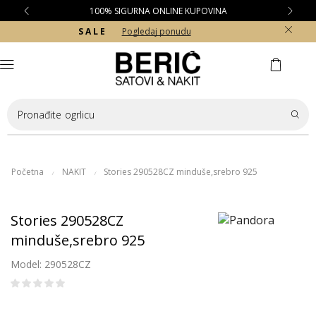
100% SIGURNA ONLINE KUPOVINA
S A L E
Pogledaj ponudu
Pronađite
ogrlicu
Početna
NAKIT
Stories 290528CZ minduše,srebro 925
/
/
Stories 290528CZ
minduše,srebro 925
Model: 290528CZ