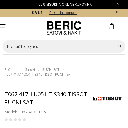
100% SIGURNA ONLINE KUPOVINA
S A L E
Pogledaj ponudu
Pronađite
ogrlicu
Početna
Satovi
RUČNI SAT
/
/
/
T067.417.11.051 TIS340 TISSOT RUCNI SAT
T067.417.11.051 TIS340 TISSOT
RUCNI SAT
Model: T067.417.11.051