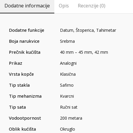
Dodatne informacije
Opis
Recenzije (0)
Dodatne funkcije
Datum
,
Štoperica
,
Tahimetar
Boja narukvice
Srebrna
Prečnik kućišta
40 mm – 45 mm
,
42 mm
Prikaz
Analogni
Vrsta kopče
Klasična
Tip stakla
Safirno
Tip mehanizma
Kvarcni
Tip sata
Ručni sat
Vodootpornost
200 metara
Oblik kućišta
Okruglo