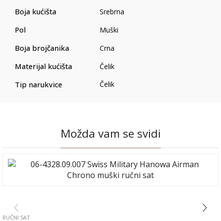
Boja kućišta
Srebrna
Pol
Muški
Boja brojčanika
Crna
Materijal kućišta
Čelik
Tip narukvice
Čelik
Možda vam se svidi
RUČNI SAT