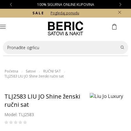
100% SIGURNA ONLINE KUPOVINA
S A L E
Pogledaj ponudu
Pronađite
ogrlicu
Početna
Satovi
RUČNI SAT
/
/
/
TLJ2583 LIU JO Shine ženski ručni sat
TLJ2583 LIU JO Shine ženski
ručni sat
Model: TLJ2583