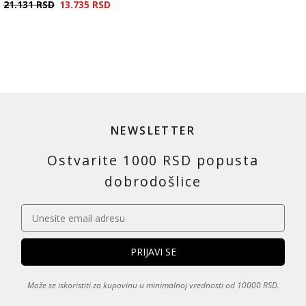
21.131
RSD
13.735
RSD
NEWSLETTER
Ostvarite 1000 RSD popusta
dobrodošlice
Može se iskoristiti za kupovinu u minimalnoj vrednosti od 10000 RSD.