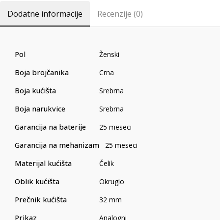
Dodatne informacije
Recenzije (0)
Pol
Ženski
Boja brojčanika
Crna
Boja kućišta
Srebrna
Boja narukvice
Srebrna
Garancija na baterije
25 meseci
Garancija na mehanizam
25 meseci
Materijal kućišta
Čelik
Oblik kućišta
Okruglo
Prečnik kućišta
32 mm
Prikaz
Analogni