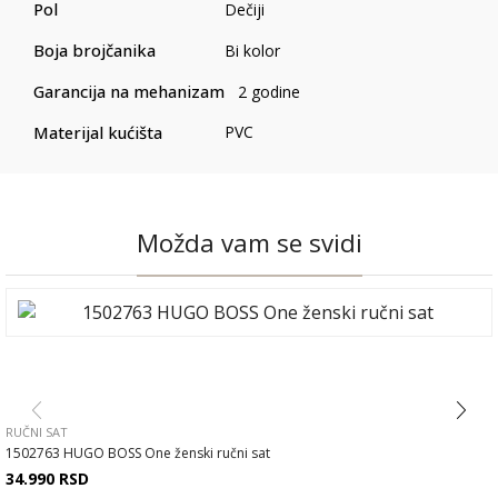
Pol
Dečiji
Boja brojčanika
Bi kolor
Garancija na mehanizam
2 godine
Materijal kućišta
PVC
Možda vam se svidi
RUČNI SAT
1502763 HUGO BOSS One ženski ručni sat
34.990
RSD