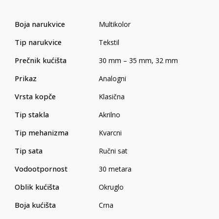
Boja narukvice
Multikolor
Tip narukvice
Tekstil
Prečnik kućišta
30 mm – 35 mm
,
32 mm
Prikaz
Analogni
Vrsta kopče
Klasična
Tip stakla
Akrilno
Tip mehanizma
Kvarcni
Tip sata
Ručni sat
Vodootpornost
30 metara
Oblik kućišta
Okruglo
Boja kućišta
Crna