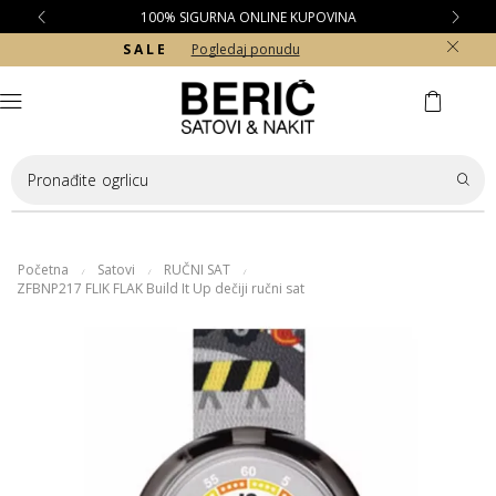
100% SIGURNA ONLINE KUPOVINA
S A L E
Pogledaj ponudu
Pronađite
ogrlicu
Početna
Satovi
RUČNI SAT
/
/
/
ZFBNP217 FLIK FLAK Build It Up dečiji ručni sat