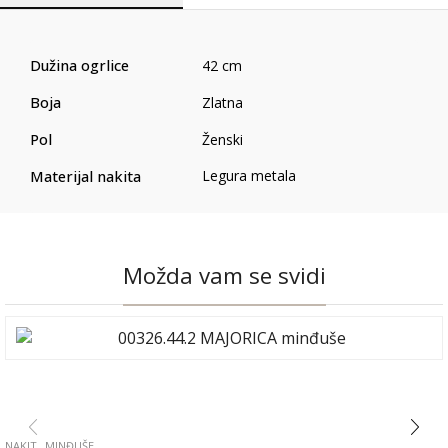
Dužina ogrlice
42 cm
Boja
Zlatna
Pol
Ženski
Materijal nakita
Legura metala
Možda vam se svidi
,
NAKIT
MINĐUŠE