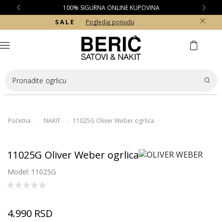
100% SIGURNA ONLINE KUPOVINA
S A L E
Pogledaj ponudu
Pronađite
ogrlicu
Početna
NAKIT
11025G Oliver Weber ogrlica
/
/
11025G Oliver Weber ogrlica
Model: 11025G
4.990
RSD