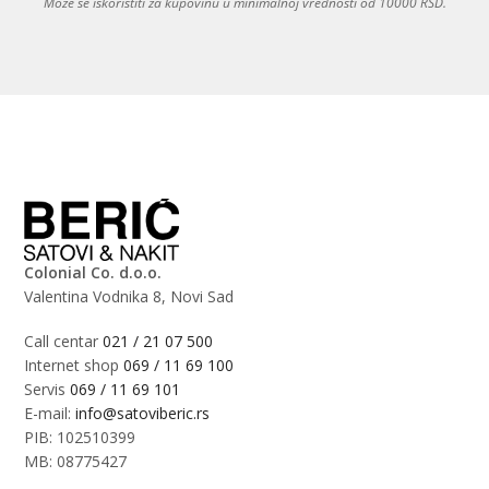
Može se iskoristiti za kupovinu u minimalnoj vrednosti od 10000 RSD.
Colonial Co. d.o.o.
Valentina Vodnika 8, Novi Sad
Call centar
021 / 21 07 500
Internet shop
069 / 11 69 100
Servis
069 / 11 69 101
E-mail:
info@satoviberic.rs
PIB: 102510399
MB: 08775427