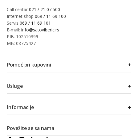
Call centar
021 / 21 07 500
Internet shop
069 / 11 69 100
Servis
069 / 11 69 101
E-mail:
info@satoviberic.rs
PIB: 102510399
MB: 08775427
+
Pomoć pri kupovini
+
Usluge
+
Informacije
Povežite se sa nama