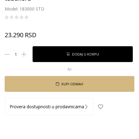
Model: 183000 STD
23.290
RSD
DODAJ U KORPU
ILI
KUPI ODMAH
Provera dostupnosti u prodavnicama