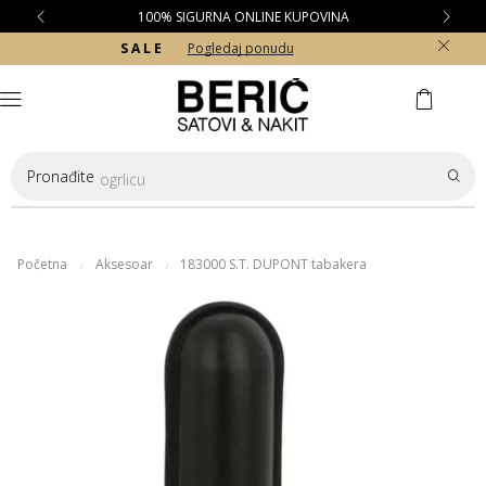
100% SIGURNA ONLINE KUPOVINA
S A L E
Pogledaj ponudu
Pronađite
ogrlicu
Početna
Aksesoar
183000 S.T. DUPONT tabakera
/
/