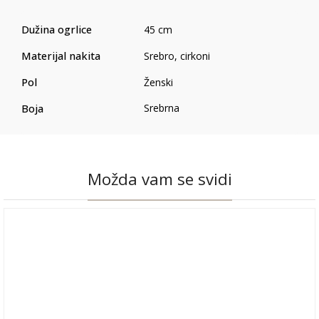
Dužina ogrlice
45 cm
Materijal nakita
Srebro, cirkoni
Pol
Ženski
Boja
Srebrna
Možda vam se svidi