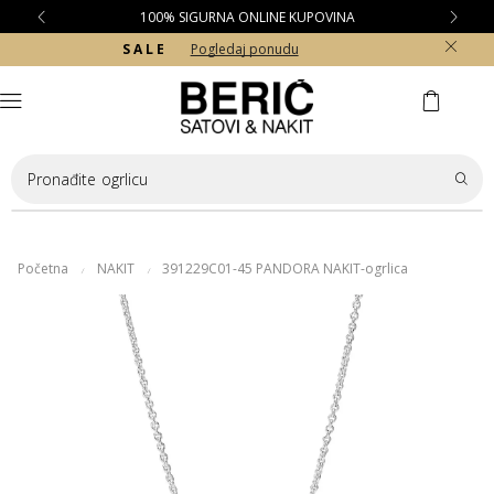
100% SIGURNA ONLINE KUPOVINA
S A L E
Pogledaj ponudu
Pronađite
ogrlicu
Početna
NAKIT
391229C01-45 PANDORA NAKIT-ogrlica
/
/