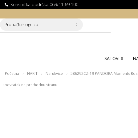
Korisnička podrška 069/11 69 100
LATNA DOSTAVA ZA KUPOVINE PREKO 10.000 RSD
Pronađite
ogrlicu
SATOVI
NA
Početna
NAKIT
Narukvice
586292CZ-19 PANDORA Moments Rose 
/
/
/
povratak na prethodnu stranu