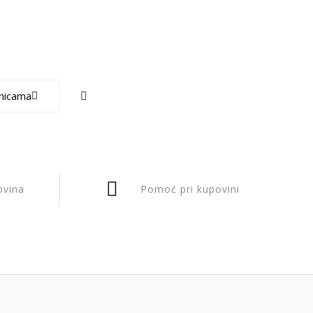
nicama
ovina
Pomoć pri kupovini