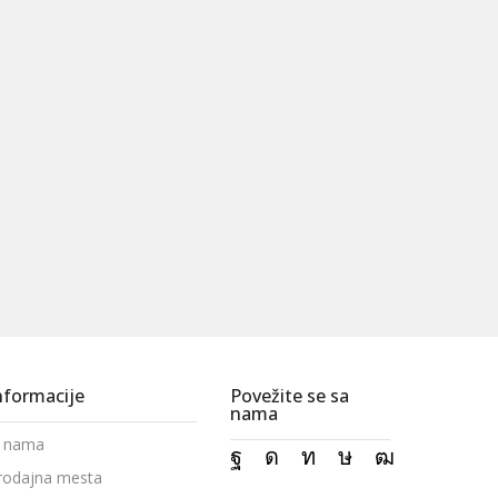
nformacije
Povežite se sa
nama
 nama
rodajna mesta