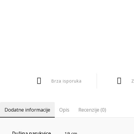
Brza isporuka
Z
Dodatne informacije
Opis
Recenzije (0)
Dužina narukvice
19 cm