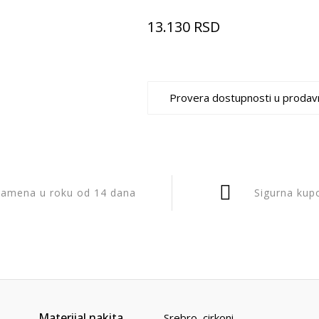
13.130
RSD
Provera dostupnosti u prodav
amena u roku od 14 dana
Sigurna kup
Materijal nakita
Srebro, cirkoni