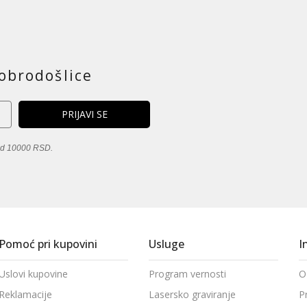
obrodošlice
 od 10000 RSD.
Pomoć pri kupovini
Usluge
I
Uslovi kupovine
Program vernosti
O
Reklamacije
Lasersko graviranje
P