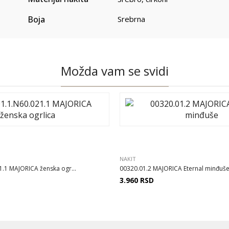
Boja
Srebrna
Možda vam se svidi
NAKIT
1.1 MAJORICA ženska ogr...
00320.01.2 MAJORICA Eternal minđuš
3.960
RSD