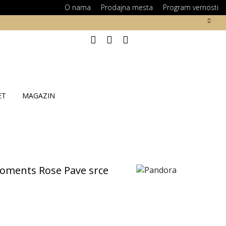
O nama
Prodajna mesta
Program vernosti
ET
MAGAZIN
ments Rose Pave srce