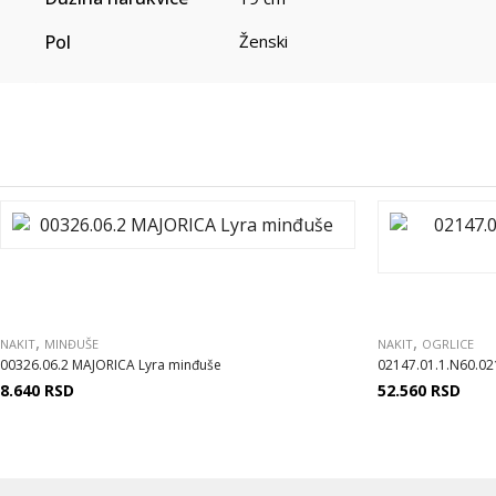
Pol
Ženski
,
,
NAKIT
MINĐUŠE
NAKIT
OGRLICE
00326.06.2 MAJORICA Lyra minđuše
02147.01.1.N60.02
8.640
RSD
52.560
RSD