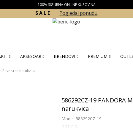
100% SIGURNA ONLINE KUPOVINA
S A L E
Pogledaj ponudu
KIT
AKSESOAR
BRENDOVI
PREMIUM
OUTL
Pave srce narukvica
586292CZ-19 PANDORA Mo
narukvica
Model: 586292CZ-19