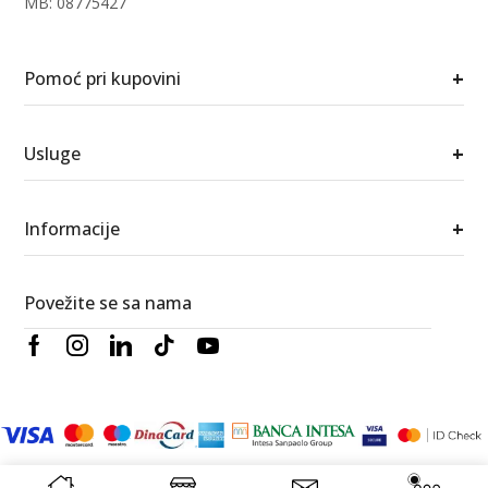
MB: 08775427
+
Pomoć pri kupovini
+
Usluge
+
Informacije
Povežite se sa nama