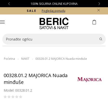
100% SIGURNA ONLINE KUPOVINA
S A L E
Pogledaj ponudu
Pronađite
ogrlicu
Početna
NAKIT
00328.01.2 MAJORICA Nuada minđuše
/
/
00328.01.2 MAJORICA Nuada
minđuše
Model: 00328.01.2