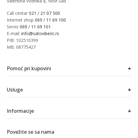
Valentina Vodnika 8, Novi Sad
Call centar
021 / 21 07 500
Internet shop
069 / 11 69 100
Servis
069 / 11 69 101
E-mail:
info@satoviberic.rs
PIB: 102510399
MB: 08775427
+
Pomoć pri kupovini
+
Usluge
+
Informacije
Povežite se sa nama