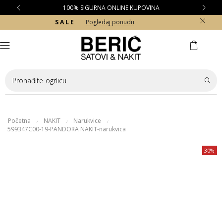
100% SIGURNA ONLINE KUPOVINA
S A L E
Pogledaj ponudu
Pronađite
ogrlicu
Početna
NAKIT
Narukvice
/
/
/
599347C00-19-PANDORA NAKIT-narukvica
30%