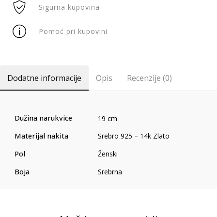
Sigurna kupovina
Pomoć pri kupovini
Dodatne informacije
Opis
Recenzije (0)
Dužina narukvice
19 cm
Materijal nakita
Srebro 925 – 14k Zlato
Pol
Ženski
Boja
Srebrna