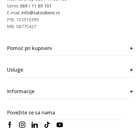
Servis
069 / 11 69 101
E-mail:
info@satoviberic.rs
PIB: 102510399
MB: 08775427
+
Pomoć pri kupovini
+
Usluge
+
Informacije
Povežite se sa nama