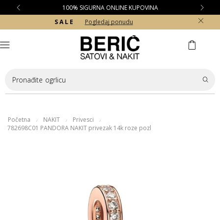
100% SIGURNA ONLINE KUPOVINA
S A L E
Pogledaj ponudu
Pronađite
ogrlicu
Početna
NAKIT
Privesci
/
/
/
782698C01 PANDORA NAKIT privezak 14k roze pozl