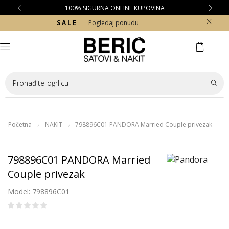
100% SIGURNA ONLINE KUPOVINA
S A L E
Pogledaj ponudu
Pronađite
ogrlicu
Početna
NAKIT
798896C01 PANDORA Married Couple privezak
/
/
798896C01 PANDORA Married
Couple privezak
Model: 798896C01