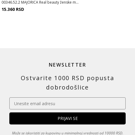
00346.52.2 MAJORICA Real beauty ženske m...
15.360
RSD
NEWSLETTER
Ostvarite 1000 RSD popusta
dobrodošlice
Može se iskoristiti za kupovinu u minimalnoj vrednosti od 10000 RSD.