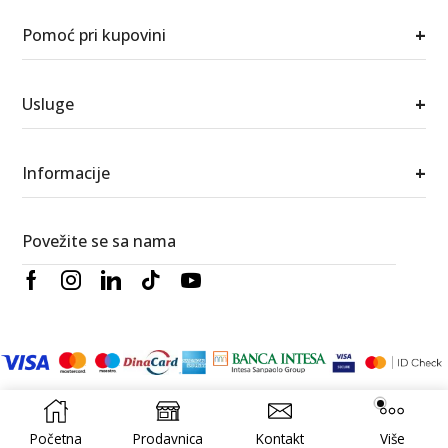
+
Pomoć pri kupovini
+
Usluge
+
Informacije
Povežite se sa nama
© 2026 Berić satovi i nakit. Sva prava zadržana.
RedWood
Izrada
Digital
Početna
Prodavnica
Kontakt
Više