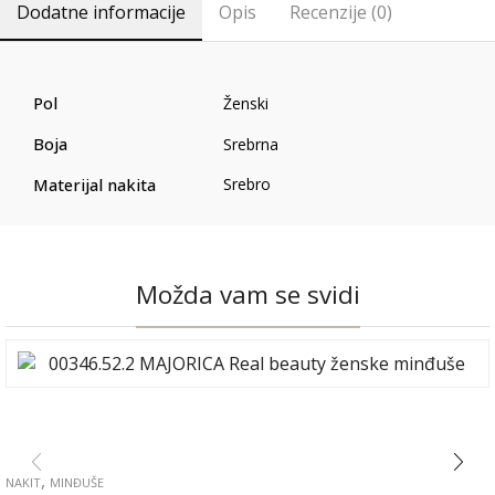
Dodatne informacije
Opis
Recenzije (0)
Pol
Ženski
Boja
Srebrna
Materijal nakita
Srebro
Možda vam se svidi
,
NAKIT
MINĐUŠE