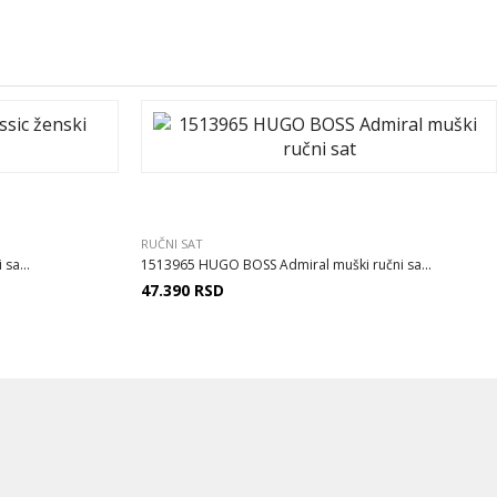
RUČNI SAT
sa...
1513965 HUGO BOSS Admiral muški ručni sa...
47.390
RSD