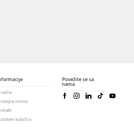
nformacije
Povežite se sa
nama
 nama
rodajna mesta
ontakt
ostavke kolačića