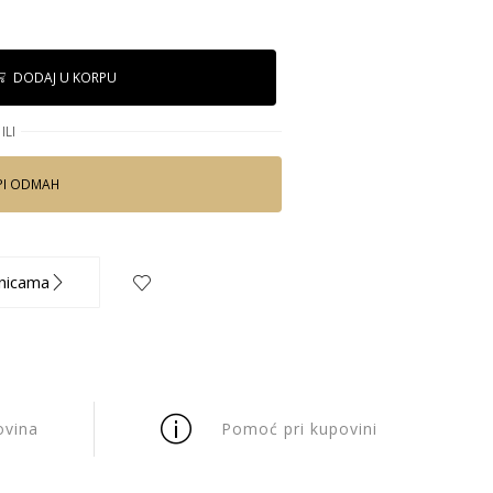
DODAJ U KORPU
ILI
PI ODMAH
nicama
ovina
Pomoć pri kupovini