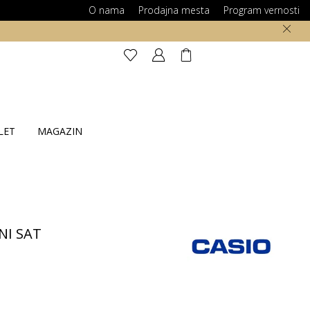
O nama
Prodajna mesta
Program vernosti
LET
MAGAZIN
NI SAT