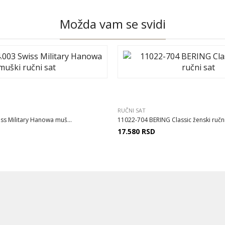
Možda vam se svidi
RUČNI SAT
ss Military Hanowa muš...
11022-704 BERING Classic ženski ručni 
17.580
RSD