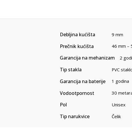
Debljina kućišta
9 mm
Prečnik kućišta
46 mm – 
Garancija na mehanizam
2 god
Tip stakla
PVC stakl
Garancija na baterije
1 godina
Vodootpornost
30 metar
Pol
Unisex
Tip narukvice
Čelik