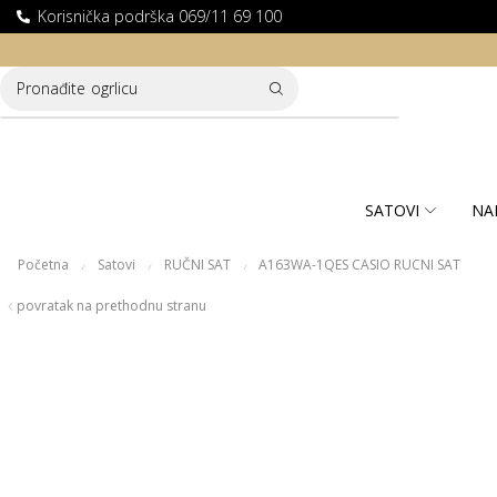
Korisnička podrška 069/11 69 100
LATNA DOSTAVA ZA KUPOVINE PREKO 10.000 RSD
Pronađite
ogrlicu
SATOVI
NA
Početna
Satovi
RUČNI SAT
A163WA-1QES CASIO RUCNI SAT
/
/
/
povratak na prethodnu stranu