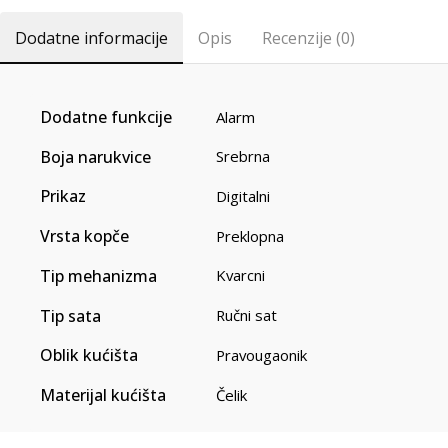
Dodatne informacije
Opis
Recenzije (0)
Dodatne funkcije
Alarm
Boja narukvice
Srebrna
Prikaz
Digitalni
Vrsta kopče
Preklopna
Tip mehanizma
Kvarcni
Tip sata
Ručni sat
Oblik kućišta
Pravougaonik
Materijal kućišta
Čelik