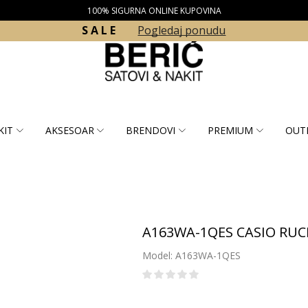
100% SIGURNA ONLINE KUPOVINA
S A L E
Pogledaj ponudu
KIT
AKSESOAR
BRENDOVI
PREMIUM
OUT
A163WA-1QES CASIO RUC
Model: A163WA-1QES