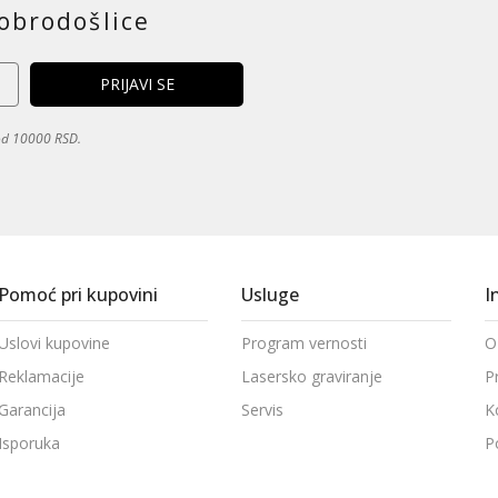
obrodošlice
 od 10000 RSD.
Pomoć pri kupovini
Usluge
I
Uslovi kupovine
Program vernosti
O
Reklamacije
Lasersko graviranje
P
Garancija
Servis
K
Isporuka
P