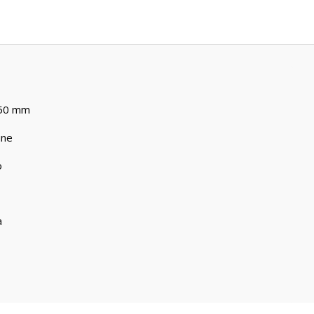
50 mm
ine
o
a