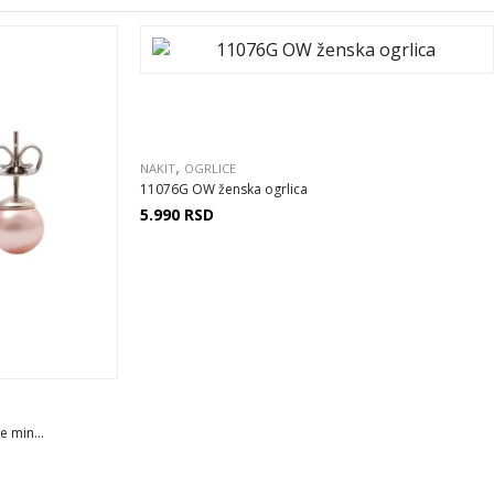
,
NAKIT
OGRLICE
11076G OW ženska ogrlica
5.990
RSD
 min...