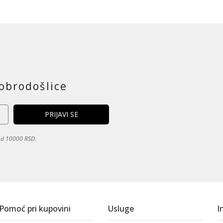
obrodošlice
 od 10000 RSD.
Pomoć pri kupovini
Usluge
I