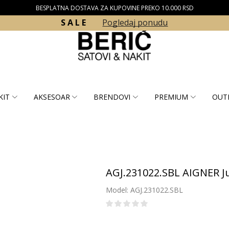
BESPLATNA DOSTAVA ZA KUPOVINE PREKO 10.000 RSD
S A L E
Pogledaj ponudu
KIT
AKSESOAR
BRENDOVI
PREMIUM
OUT
AGJ.231022.SBL AIGNER Ju
Model: AGJ.231022.SBL