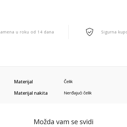
amena u roku od 14 dana
Sigurna kup
Materijal
Čelik
Materijal nakita
Nerđajući čelik
Možda vam se svidi