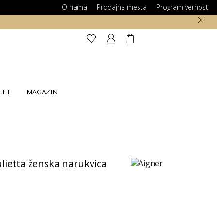
O nama
Prodajna mesta
Program vernosti
100% SIGURNA ONLINE KUPOVINA
LET
MAGAZIN
lietta ženska narukvica