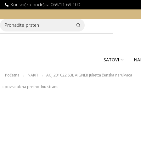
Korisnička podrška 069/11 69 100
100% SIGURNA ONLINE KUPOVINA
Pronađite
prsten
SATOVI
NA
Početna
NAKIT
AGJ.231022.SBL AIGNER Julietta ženska narukvica
/
/
povratak na prethodnu stranu