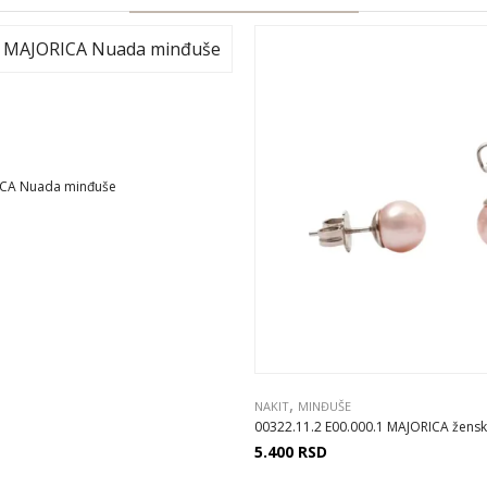
ICA Nuada minđuše
,
NAKIT
MINĐUŠE
00322.11.2 E00.000.1 MAJORICA ženske
5.400
RSD