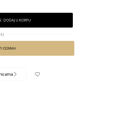
DODAJ U KORPU
ILI
PI ODMAH
nicama