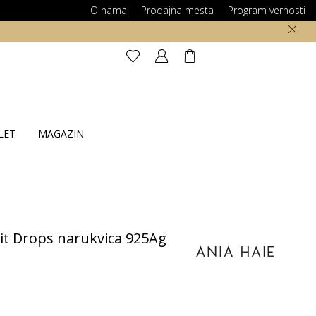
O nama
Prodajna mesta
Program vernosti
LET
MAGAZIN
it Drops narukvica 925Ag