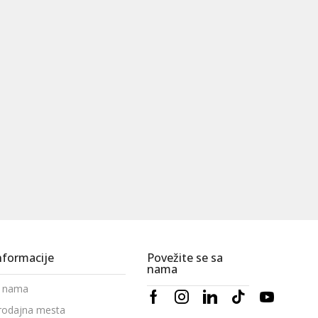
nformacije
Povežite se sa
nama
 nama
rodajna mesta