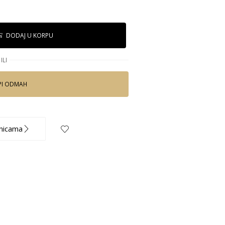
DODAJ U KORPU
ILI
PI ODMAH
nicama