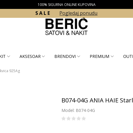
100% SIGURNA ONLINE KUPOVINA
S A L E
Pogledaj ponudu
KIT
AKSESOAR
BRENDOVI
PREMIUM
OUT
ukvica 925Ag
B074-04G ANIA HAIE Starl
Model: B074-04G