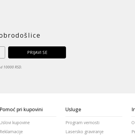
obrodošlice
 od 10000 RSD.
Pomoć pri kupovini
Usluge
I
Uslovi kupovine
Program vernosti
O
Reklamacije
Lasersko graviranje
P