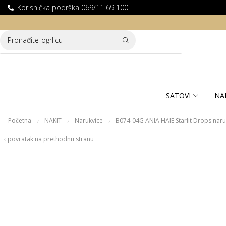
Korisnička podrška 069/11 69 100
LATNA DOSTAVA ZA KUPOVINE PREKO 10.000 RSD
Pronađite
ogrlicu
SATOVI
NA
Početna
NAKIT
Narukvice
B074-04G ANIA HAIE Starlit Drops nar
/
/
/
povratak na prethodnu stranu