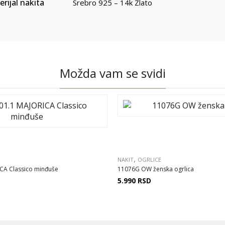
rijal nakita
Srebro 925 – 14k Zlato
Možda vam se svidi
,
NAKIT
OGRLICE
CA Classico minđuše
11076G OW ženska ogrlica
5.990
RSD