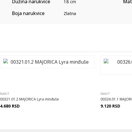
Dužina narukvice
Mate
18 cm
Boja narukvice
Zlatna
NAKIT
NAKIT
00321.01.2 MAJORICA Lyra minđuše
00326.01.1 MAJORI
4.680
RSD
9.120
RSD