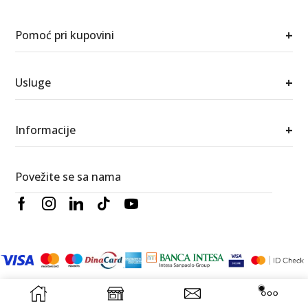
+
Pomoć pri kupovini
+
Usluge
+
Informacije
Povežite se sa nama
© 2026 Berić satovi i nakit. Sva prava zadržana.
RedWood