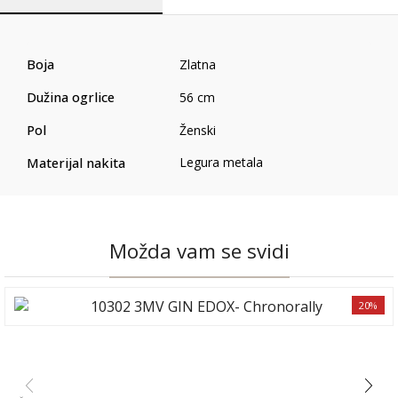
Boja
Zlatna
Dužina ogrlice
56 cm
Pol
Ženski
Materijal nakita
Legura metala
Možda vam se svidi
20%