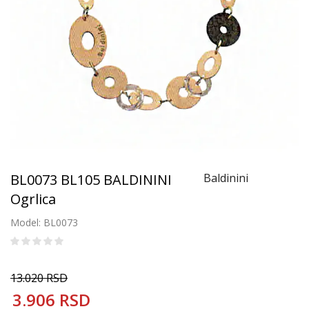
BL0073 BL105 BALDININI
Baldinini
Ogrlica
Model: BL0073
13.020
RSD
3.906
RSD