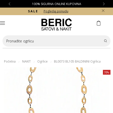
100% SIGURNA ONLINE KUPOVINA
S A L E
Pogledaj ponudu
Pronađite
ogrlicu
Početna
NAKIT
Ogrlice
BL0073 BL105 BALDININI Ogrlica
/
/
/
70%