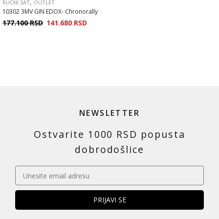
,
RUČNI SAT
OUTLET
10302 3MV GIN EDOX- Chronorally
177.100
RSD
141.680
RSD
NEWSLETTER
Ostvarite 1000 RSD popusta
dobrodošlice