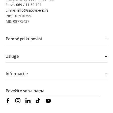
Servis
069 / 11 69 101
E-mail:
info@satoviberic.rs
PIB: 102510399
MB: 08775427
+
Pomoć pri kupovini
+
Usluge
+
Informacije
Povežite se sa nama