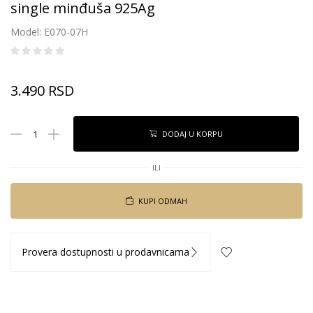
single minđuša 925Ag
Model: E070-07H
3.490
RSD
DODAJ U KORPU
ILI
KUPI ODMAH
Provera dostupnosti u prodavnicama