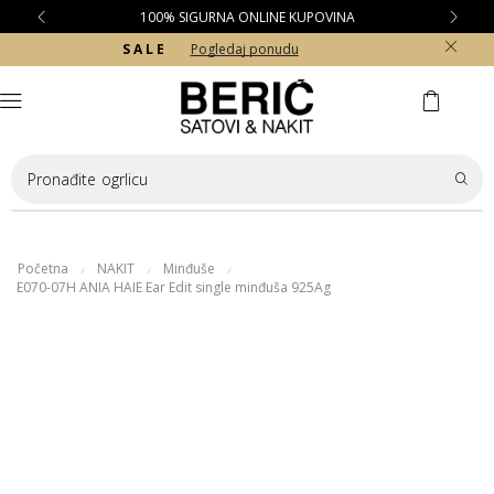
100% SIGURNA ONLINE KUPOVINA
S A L E
Pogledaj ponudu
Pronađite
ogrlicu
Početna
NAKIT
Minđuše
/
/
/
E070-07H ANIA HAIE Ear Edit single minđuša 925Ag