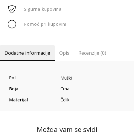
Sigurna kupovina
Pomoć pri kupovini
Dodatne informacije
Opis
Recenzije (0)
Pol
Muški
Boja
Crna
Materijal
Čelik
Možda vam se svidi