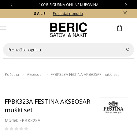
100% SIGURNA ONLINE KUPOVINA
S A L E
Pogledaj ponudu
Pronađite
ogrlicu
Početna
Aksesoar
FPBK323A FESTINA AKSEOSAR muški set
/
/
FPBK323A FESTINA AKSEOSAR
muški set
Model: FPBK323A