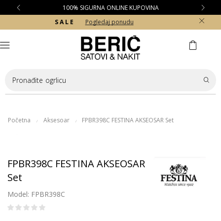
100% SIGURNA ONLINE KUPOVINA
S A L E
Pogledaj ponudu
Pronađite
ogrlicu
Početna
Aksesoar
FPBR398C FESTINA AKSEOSAR Set
/
/
FPBR398C FESTINA AKSEOSAR
Set
Model: FPBR398C