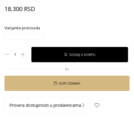
18.300
RSD
Varijante proizvoda
DODAJ U KORPU
ILI
KUPI ODMAH
Provera dostupnosti u prodavnicama