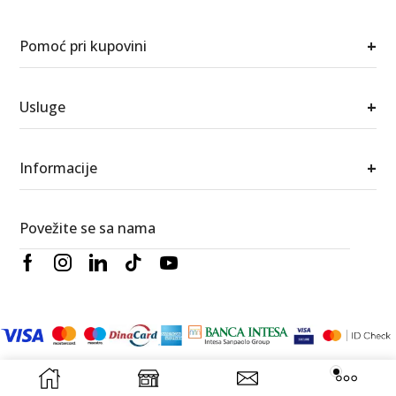
+
Pomoć pri kupovini
+
Usluge
+
Informacije
Povežite se sa nama
© 2026 Berić satovi i nakit. Sva prava zadržana.
RedWood