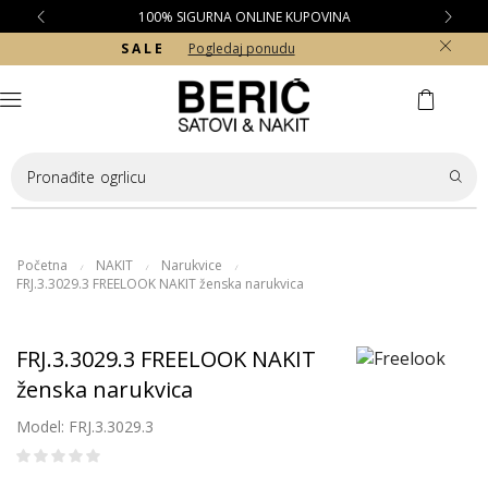
100% SIGURNA ONLINE KUPOVINA
S A L E
Pogledaj ponudu
Pronađite
ogrlicu
Početna
NAKIT
Narukvice
/
/
/
FRJ.3.3029.3 FREELOOK NAKIT ženska narukvica
FRJ.3.3029.3 FREELOOK NAKIT
ženska narukvica
Model: FRJ.3.3029.3