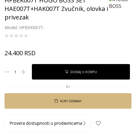
HPBEK007T HUGO BOSS SET
HAE007T+HAK007T Zvučnik, olovka i
privezak
Model: HPBEK007T-
24.400
RSD
DODAJ U KORPU
ILI
KUPI ODMAH
Provera dostupnosti u prodavnicama