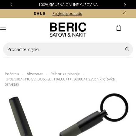
100% SIGURNA ONLINE KUPOVINA
S A L E
Pogledaj ponudu
Pronađite
ogrlicu
Početna
Aksesoar
Pribor za pisanje
/
/
/
HPBEK007T HUGO BOSS SET HAE007T+HAK007T Zvučnik, olovka i
privezak