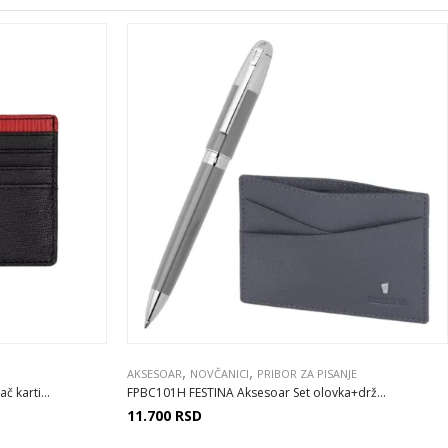
,
,
AKSESOAR
NOVČANICI
PRIBOR ZA PISANJE
 karti...
FPBC101H FESTINA Aksesoar Set olovka+drž...
11.700
RSD