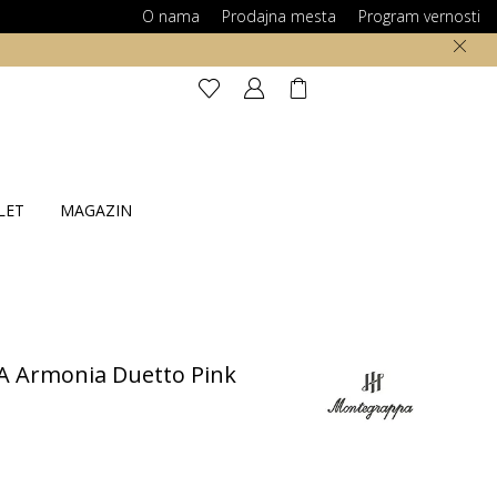
O nama
Prodajna mesta
Program vernosti
LET
MAGAZIN
Armonia Duetto Pink