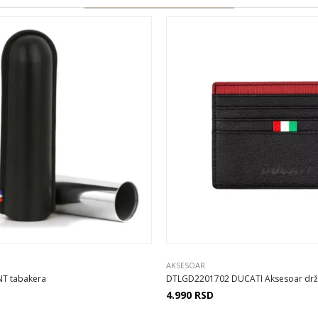
AKSESOAR
NT tabakera
DTLGD2201702 DUCATI Aksesoar držač
4.990
RSD