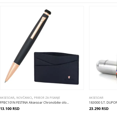
,
,
AKSESOAR
NOVČANICI
PRIBOR ZA PISANJE
AKSESOAR
FPBC101N FESTINA Aksesoar Chronobike olo...
183000 S.T. DUPO
13.100
RSD
23.290
RSD