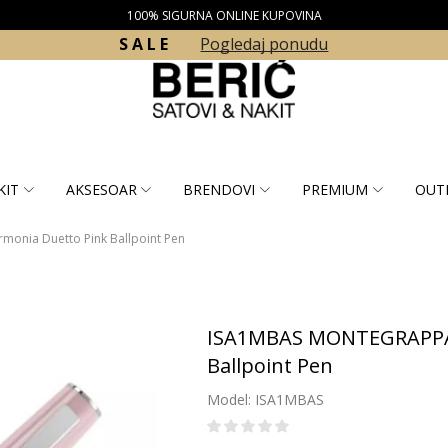
100% SIGURNA ONLINE KUPOVINA
S A L E
Pogledaj ponudu
KIT
AKSESOAR
BRENDOVI
PREMIUM
OUT
nia Duetto Pink Ballpoint Pen
ISA1MBAS MONTEGRAPPA 
Ballpoint Pen
Model: ISA1MBAS