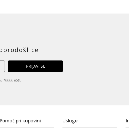
obrodošlice
 od 10000 RSD.
Pomoć pri kupovini
Usluge
I