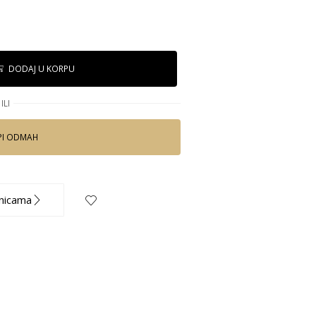
DODAJ U KORPU
ILI
PI ODMAH
nicama