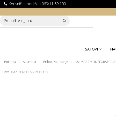
Korisnička podrška 069/11 69 100
LATNA DOSTAVA ZA KUPOVINE PREKO 10.000 RSD
Pronađite
ogrlicu
SATOVI
NA
Početna
Aksesoar
Pribor za pisanje
ISA1MBAS MONTEGRAPPA Armo
/
/
/
povratak na prethodnu stranu