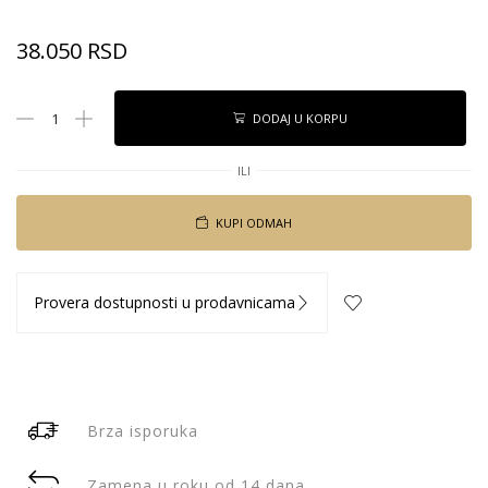
38.050
RSD
DODAJ U KORPU
ILI
KUPI ODMAH
Provera dostupnosti u prodavnicama
Brza isporuka
Zamena u roku od 14 dana