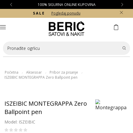
100% SIGURNA ONLINE KUPOVINA
S A L E
Pogledaj ponudu
Pronađite
ogrlicu
Početna
Aksesoar
Pribor za pisanje
/
/
/
ISZEIBIC MONTEGRAPPA Zero Ballpoint pen
ISZEIBIC MONTEGRAPPA Zero
Ballpoint pen
Model: ISZEIBIC