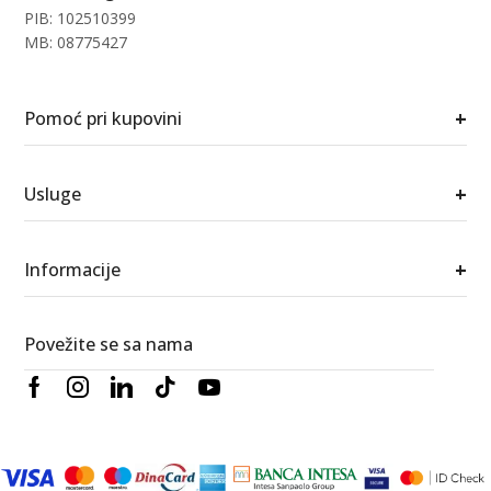
PIB: 102510399
MB: 08775427
+
Pomoć pri kupovini
+
Usluge
+
Informacije
Povežite se sa nama