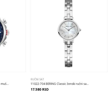
RUČNI SAT
 muš...
11022-704 BERING Classic ženski ručni sa...
17.580
RSD