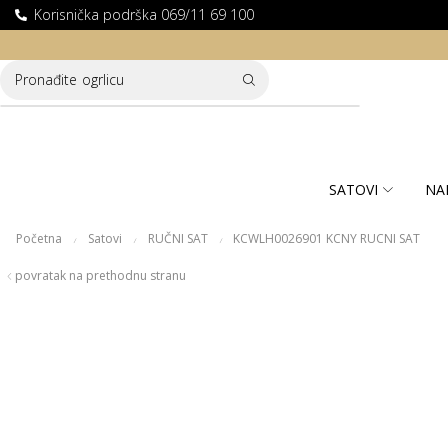
Korisnička podrška 069/11 69 100
LATNA DOSTAVA ZA KUPOVINE PREKO 10.000 RSD
Pronađite
narukvicu
SATOVI
NA
Početna
Satovi
RUČNI SAT
KCWLH0026901 KCNY RUCNI SAT
/
/
/
povratak na prethodnu stranu