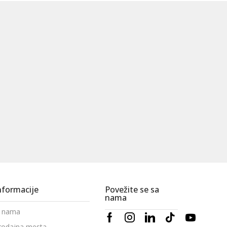
nformacije
Povežite se sa
nama
 nama
rodajna mesta