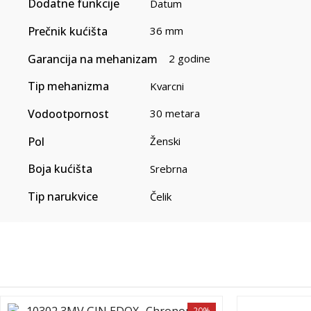
Dodatne funkcije
Datum
Prečnik kućišta
36 mm
Garancija na mehanizam
2 godine
Tip mehanizma
Kvarcni
Vodootpornost
30 metara
Pol
Ženski
Boja kućišta
Srebrna
Tip narukvice
Čelik
20%