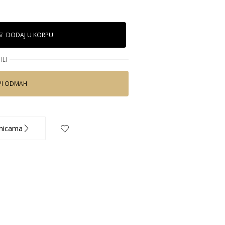
DODAJ U KORPU
ILI
PI ODMAH
nicama