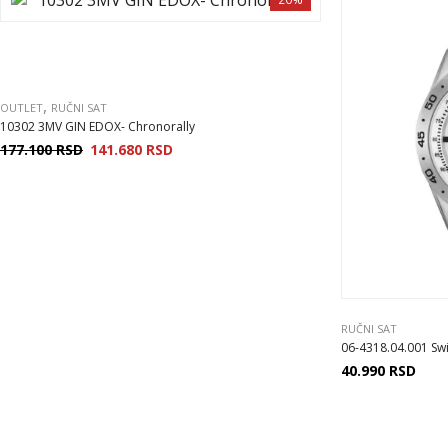
,
OUTLET
RUČNI SAT
10302 3MV GIN EDOX- Chronorally
177.100
RSD
141.680
RSD
RUČNI SAT
06-4318.04.001 Swi
40.990
RSD