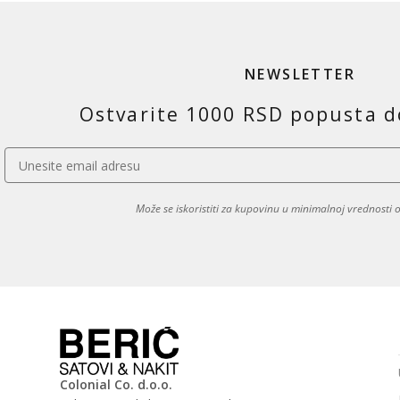
NEWSLETTER
Ostvarite 1000 RSD popusta d
Može se iskoristiti za kupovinu u minimalnoj vrednosti
Colonial Co. d.o.o.