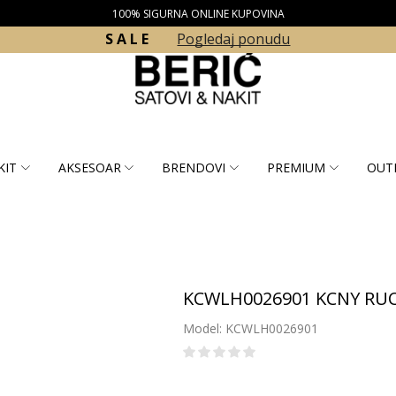
100% SIGURNA ONLINE KUPOVINA
S A L E
Pogledaj ponudu
KIT
AKSESOAR
BRENDOVI
PREMIUM
OUT
KCWLH0026901 KCNY RUC
Model: KCWLH0026901