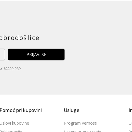
obrodošlice
 od 10000 RSD.
Pomoć pri kupovini
Usluge
I
Uslovi kupovine
Program vernosti
O
Reklamacije
Lasersko graviranje
P