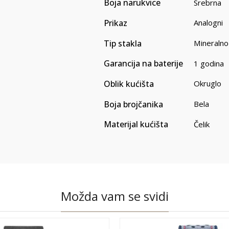
Boja narukvice
Srebrna
Prikaz
Analogni
Tip stakla
Mineralno
Garancija na baterije
1 godina
Oblik kućišta
Okruglo
Boja brojčanika
Bela
Materijal kućišta
Čelik
Možda vam se svidi