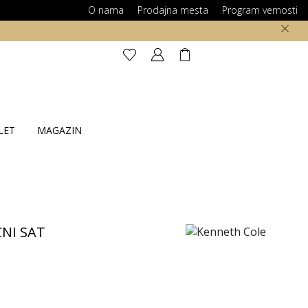
O nama
Prodajna mesta
Program vernosti
LET
MAGAZIN
NI SAT