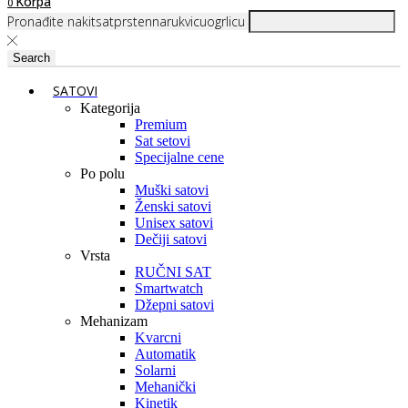
Korpa
0
Pronađite
nakit
sat
prsten
narukvicu
ogrlicu
Search
SATOVI
Kategorija
Premium
Sat setovi
Specijalne cene
Po polu
Muški satovi
Ženski satovi
Unisex satovi
Dečiji satovi
Vrsta
RUČNI SAT
Smartwatch
Džepni satovi
Mehanizam
Kvarcni
Automatik
Solarni
Mehanički
Kinetik