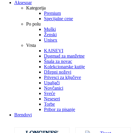
Aksesoar
Kategorija
Premium
Specijalne cene
Po polu
Muški
Ženski
Unisex
Vrsta
KAISEVI
Dugmad za manžetne
Šnala za novac
Kolekcionarske kutije
Džepni noževi
Privesci za ključeve
Upaljači
Novčanici
Sveće
Neseseri
Torbe
Pribor za pisanje
Brendovi