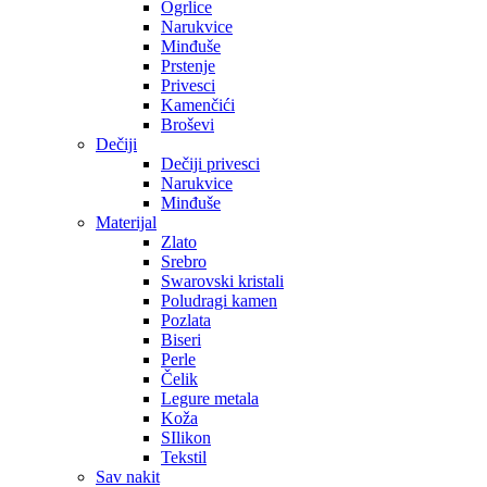
Ogrlice
Narukvice
Minđuše
Prstenje
Privesci
Kamenčići
Broševi
Dečiji
Dečiji privesci
Narukvice
Minđuše
Materijal
Zlato
Srebro
Swarovski kristali
Poludragi kamen
Pozlata
Biseri
Perle
Čelik
Legure metala
Koža
SIlikon
Tekstil
Sav nakit