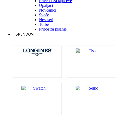
Privesci za ključeve
Upaljači
Novčanici
Sveće
Neseseri
Torbe
Pribor za pisanje
BRENDOVI