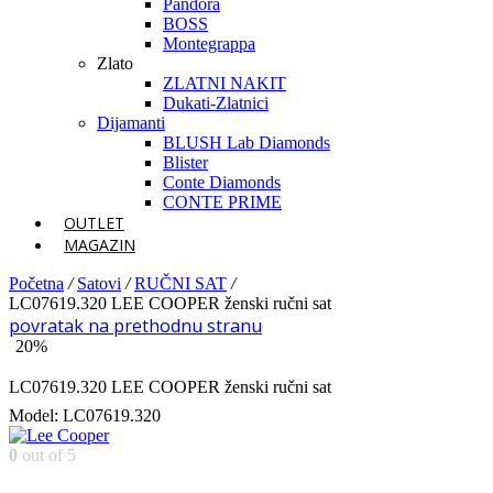
Pandora
BOSS
Montegrappa
Zlato
ZLATNI NAKIT
Dukati-Zlatnici
Dijamanti
BLUSH Lab Diamonds
Blister
Conte Diamonds
CONTE PRIME
OUTLET
MAGAZIN
Početna
/
Satovi
/
RUČNI SAT
/
LC07619.320 LEE COOPER ženski ručni sat
povratak na prethodnu stranu
20%
LC07619.320 LEE COOPER ženski ručni sat
Model: LC07619.320
0
out of 5