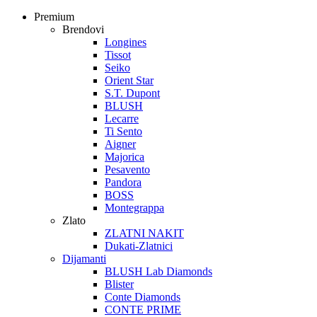
Premium
Brendovi
Longines
Tissot
Seiko
Orient Star
S.T. Dupont
BLUSH
Lecarre
Ti Sento
Aigner
Majorica
Pesavento
Pandora
BOSS
Montegrappa
Zlato
ZLATNI NAKIT
Dukati-Zlatnici
Dijamanti
BLUSH Lab Diamonds
Blister
Conte Diamonds
CONTE PRIME