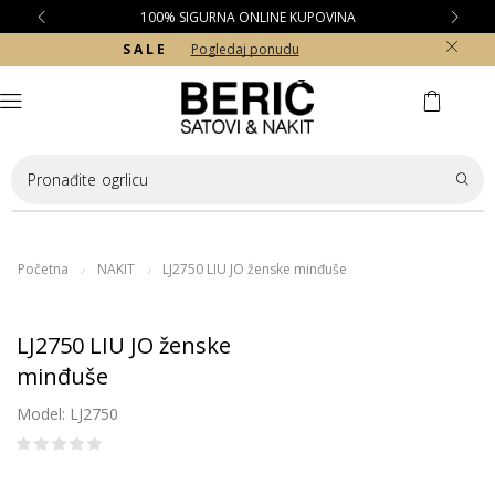
100% SIGURNA ONLINE KUPOVINA
S A L E
Pogledaj ponudu
Pronađite
ogrlicu
Početna
NAKIT
LJ2750 LIU JO ženske minđuše
/
/
LJ2750 LIU JO ženske
minđuše
Model: LJ2750