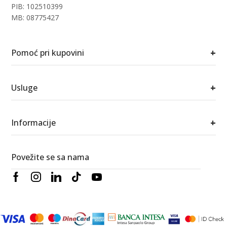
PIB: 102510399
MB: 08775427
+
Pomoć pri kupovini
+
Usluge
+
Informacije
Povežite se sa nama