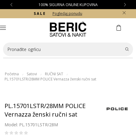
100% SIGURNA ONLINE KUPOVINA
S A L E
Pogledaj ponudu
Pronađite
ogrlicu
Početna
Satovi
RUČNI SAT
/
/
/
PL.15701LSTR/28MM POLICE Vernazza ženski ručni sat
PL.15701LSTR/28MM POLICE
Vernazza ženski ručni sat
Model: PL.15701LSTR/28M