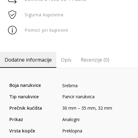
Sigurna kupovina
Pomoć pri kupovini
Dodatne informacije
Opis
Recenzije (0)
Boja narukvice
Srebrna
Tip narukvice
Pancir narukvica
Prečnik kućišta
30 mm – 35 mm
,
32 mm
Prikaz
Analogni
Vrsta kopče
Preklopna