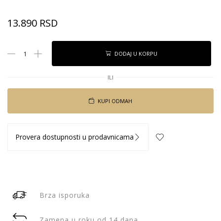
13.890
RSD
DODAJ U KORPU
ILI
KUPI ODMAH
Provera dostupnosti u prodavnicama
Brza isporuka
Zamena u roku od 14 dana