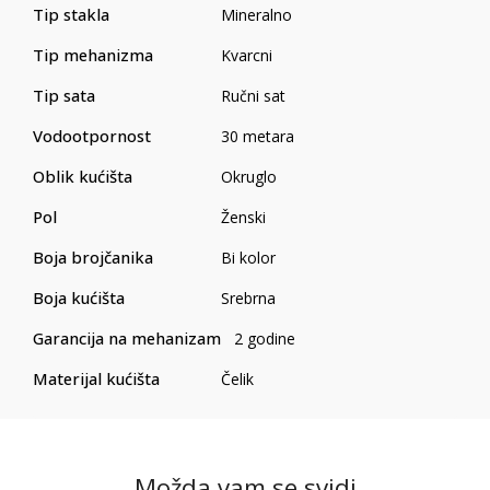
Tip stakla
Mineralno
Tip mehanizma
Kvarcni
Tip sata
Ručni sat
Vodootpornost
30 metara
Oblik kućišta
Okruglo
Pol
Ženski
Boja brojčanika
Bi kolor
Boja kućišta
Srebrna
Garancija na mehanizam
2 godine
Materijal kućišta
Čelik
Možda vam se svidi