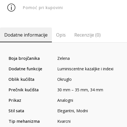
Pomoć pri kupovini
Dodatne informacije
Opis
Recenzije (0)
Boja brojčanika
Zelena
Dodatne funkcije
Luminiscentne kazaljke i indexi
Oblik kućišta
Okruglo
Prečnik kućišta
30 mm – 35 mm
,
34 mm
Prikaz
Analogni
Stil sata
Elegantni
,
Modni
Tip mehanizma
Kvarcni