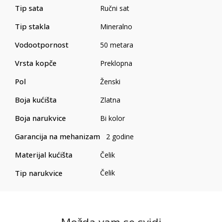
Tip sata
Ručni sat
Tip stakla
Mineralno
Vodootpornost
50 metara
Vrsta kopče
Preklopna
Pol
Ženski
Boja kućišta
Zlatna
Boja narukvice
Bi kolor
Garancija na mehanizam
2 godine
Materijal kućišta
Čelik
Tip narukvice
Čelik