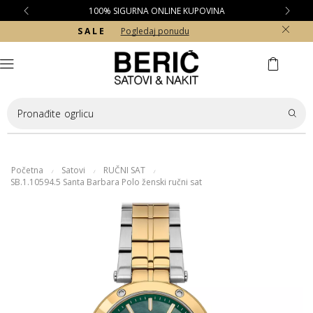
100% SIGURNA ONLINE KUPOVINA
S A L E
Pogledaj ponudu
Pronađite
ogrlicu
Početna
Satovi
RUČNI SAT
/
/
/
SB.1.10594.5 Santa Barbara Polo ženski ručni sat