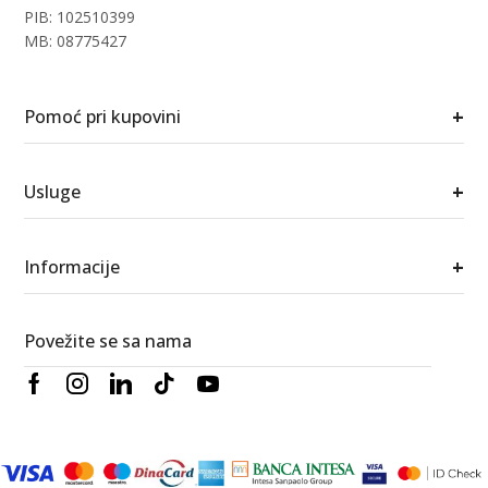
PIB: 102510399
MB: 08775427
+
Pomoć pri kupovini
+
Usluge
+
Informacije
Povežite se sa nama