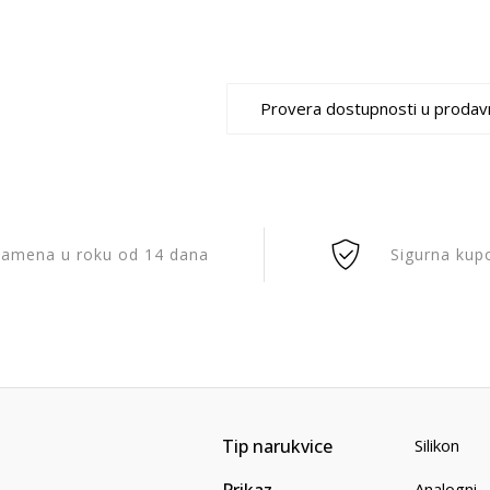
Provera dostupnosti u prodav
amena u roku od 14 dana
Sigurna kup
Tip narukvice
Silikon
Prikaz
Analogni