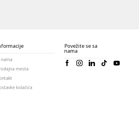
nformacije
Povežite se sa
nama
 nama
rodajna mesta
ontakt
ostavke kolačića