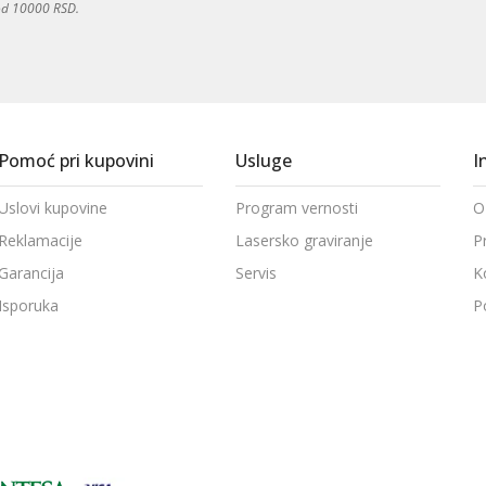
 od 10000 RSD.
Pomoć pri kupovini
Usluge
I
Uslovi kupovine
Program vernosti
O
Reklamacije
Lasersko graviranje
P
Garancija
Servis
K
Isporuka
P