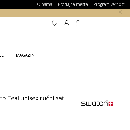
O nama
Prodajna mesta
Program vernosti
LET
MAGAZIN
 Teal unisex ručni sat