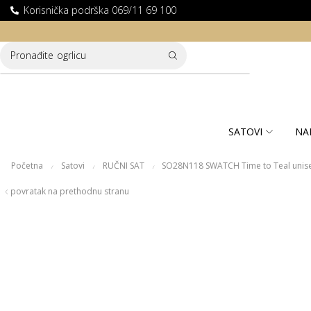
Korisnička podrška 069/11 69 100
LATNA DOSTAVA ZA KUPOVINE PREKO 10.000 RSD
Pronađite
ogrlicu
SATOVI
NA
Početna
Satovi
RUČNI SAT
SO28N118 SWATCH Time to Teal unisex
/
/
/
povratak na prethodnu stranu