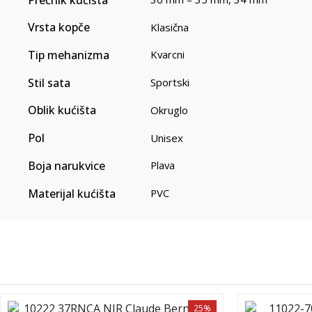
Vrsta kopče
Klasična
Tip mehanizma
Kvarcni
Stil sata
Sportski
Oblik kućišta
Okruglo
Pol
Unisex
Boja narukvice
Plava
Materijal kućišta
PVC
25%