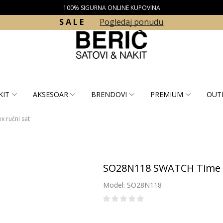
100% SIGURNA ONLINE KUPOVINA
S A L E
Pogledaj ponudu
KIT
AKSESOAR
BRENDOVI
PREMIUM
OUT
 ručni sat
SO28N118 SWATCH Time to
Model: SO28N118