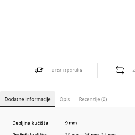
Brza isporuka
Z
Dodatne informacije
Opis
Recenzije (0)
Debljina kućišta
9 mm
Prečnik kućišta
30 mm – 35 mm
,
34 mm