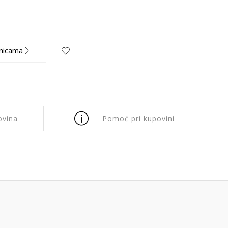
nicama
ovina
Pomoć pri kupovini