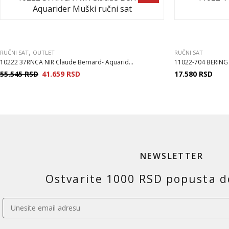
,
RUČNI SAT
OUTLET
RUČNI SAT
10222 37RNCA NIR Claude Bernard- Aquarid...
11022-704 BERING Cl
55.545
RSD
41.659
RSD
17.580
RSD
NEWSLETTER
Ostvarite 1000 RSD popusta d