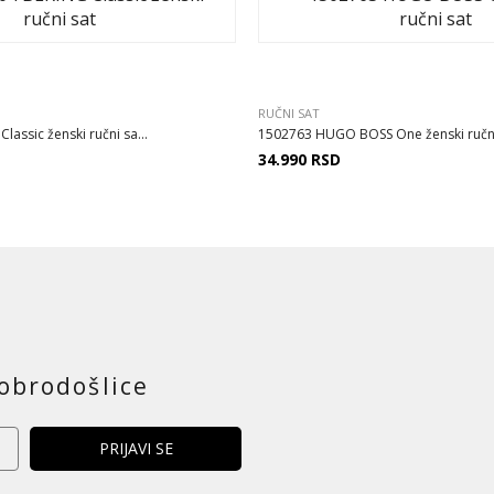
RUČNI SAT
assic ženski ručni sa...
1502763 HUGO BOSS One ženski ručni
34.990
RSD
obrodošlice