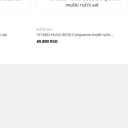
RUČNI SAT
 sat
1513653 HUGO BOSS Companion muški ručni ...
49.890
RSD