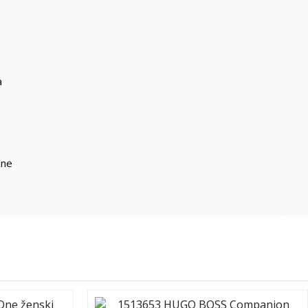
a
ine