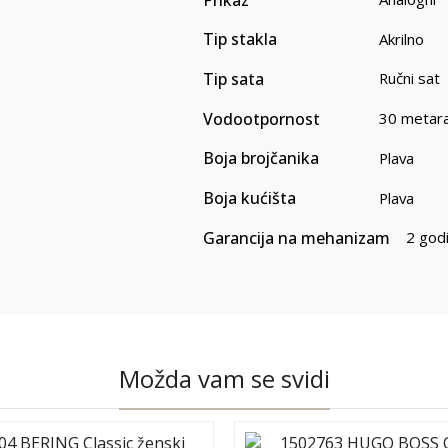
Tip stakla
Akrilno
Tip sata
Ručni sat
Vodootpornost
30 metar
Boja brojčanika
Plava
Boja kućišta
Plava
Garancija na mehanizam
2 god
Možda vam se svidi