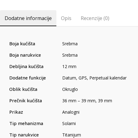
Dodatne informacije
Opis
Recenzije (0)
Boja kućišta
Srebrna
Boja narukvice
Srebrna
Debljina kućišta
12 mm
Dodatne funkcije
Datum
,
GPS
,
Perpetual kalendar
Oblik kućišta
Okruglo
Prečnik kućišta
36 mm – 39 mm
,
39 mm
Prikaz
Analogni
Tip mehanizma
Solarni
Tip narukvice
Titanijum