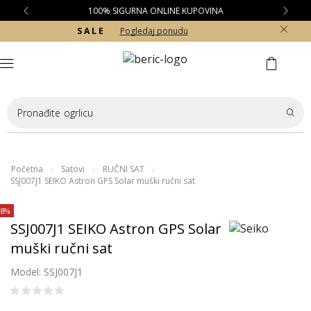
100% SIGURNA ONLINE KUPOVINA
S A L E
Pogledaj ponudu
Pronađite
ogrlicu
Početna
Satovi
RUČNI SAT
/
/
/
SSJ007J1 SEIKO Astron GPS Solar muški ručni sat
28%
SSJ007J1 SEIKO Astron GPS Solar
muški ručni sat
Model: SSJ007J1