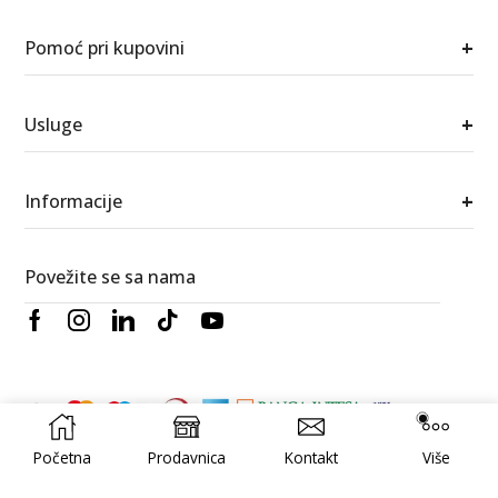
+
Pomoć pri kupovini
+
Usluge
+
Informacije
Povežite se sa nama
Početna
Prodavnica
Kontakt
Više
© 2026 Berić satovi i nakit. Sva prava zadržana.
RedWood
Izrada
Digital