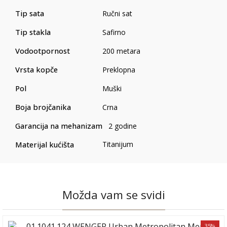
Tip sata
Ručni sat
Tip stakla
Safirno
Vodootpornost
200 metara
Vrsta kopče
Preklopna
Pol
Muški
Boja brojčanika
Crna
Garancija na mehanizam
2 godine
Materijal kućišta
Titanijum
Možda vam se svidi
35%