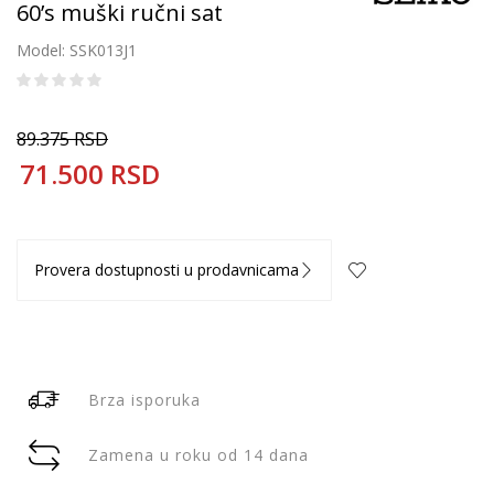
60’s muški ručni sat
Model: SSK013J1
89.375
RSD
71.500
RSD
Provera dostupnosti u prodavnicama
Brza isporuka
Zamena u roku od 14 dana