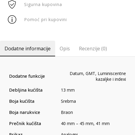
Sigurna kupovina
Pomoć pri kupovini
Dodatne informacije
Opis
Recenzije (0)
Datum
,
GMT
,
Luminiscentne
Dodatne funkcije
kazaljke i indexi
Debljina kućišta
13 mm
Boja kućišta
Srebrna
Boja narukvice
Braon
Prečnik kućišta
40 mm – 45 mm
,
41 mm
Prikaz
Analogni