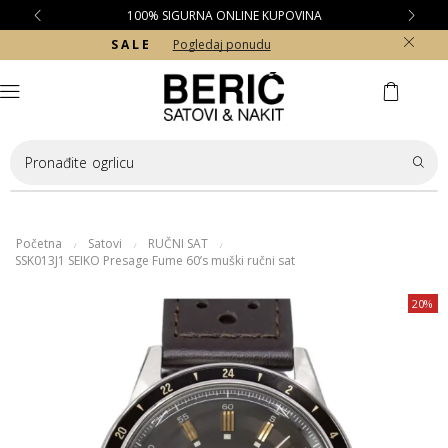
100% SIGURNA ONLINE KUPOVINA
S A L E
Pogledaj ponudu
Pronađite
ogrlicu
Početna
Satovi
RUČNI SAT
/
/
/
SSK013J1 SEIKO Presage Fume 60’s muški ručni sat
20%