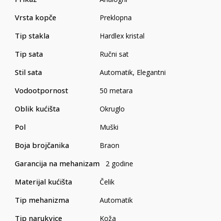
Vrsta kopče
Preklopna
Tip stakla
Hardlex kristal
Tip sata
Ručni sat
Stil sata
Automatik
,
Elegantni
Vodootpornost
50 metara
Oblik kućišta
Okruglo
Pol
Muški
Boja brojčanika
Braon
Garancija na mehanizam
2 godine
Materijal kućišta
Čelik
Tip mehanizma
Automatik
Tip narukvice
Koža