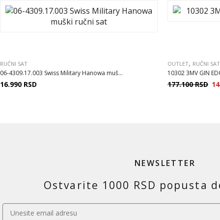
,
RUČNI SAT
OUTLET
RUČNI SAT
06-4309.17.003 Swiss Military Hanowa muš...
10302 3MV GIN EDO
16.990
RSD
177.100
RSD
14
NEWSLETTER
Ostvarite 1000 RSD popusta d