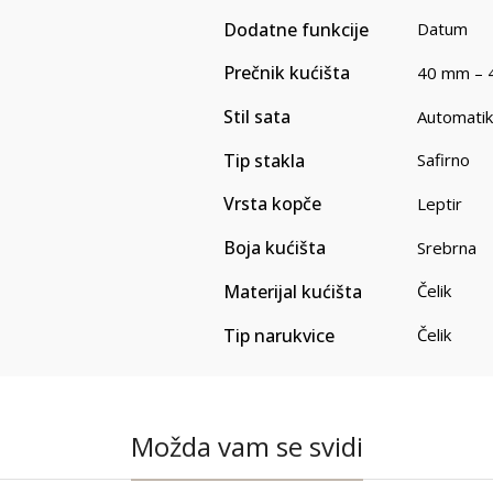
Dodatne funkcije
Datum
Prečnik kućišta
40 mm – 
Stil sata
Automatik
Tip stakla
Safirno
Vrsta kopče
Leptir
Boja kućišta
Srebrna
Materijal kućišta
Čelik
Tip narukvice
Čelik
Možda vam se svidi