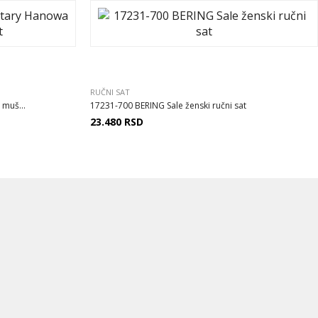
RUČNI SAT
 muš...
17231-700 BERING Sale ženski ručni sat
23.480
RSD