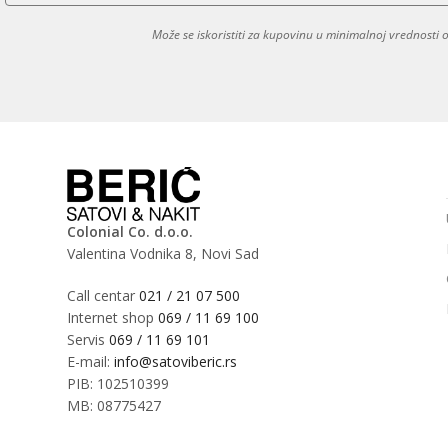
Može se iskoristiti za kupovinu u minimalnoj vrednosti
Colonial Co. d.o.o.
Valentina Vodnika 8, Novi Sad
Call centar
021 / 21 07 500
Internet shop
069 / 11 69 100
Servis
069 / 11 69 101
E-mail:
info@satoviberic.rs
PIB: 102510399
MB: 08775427