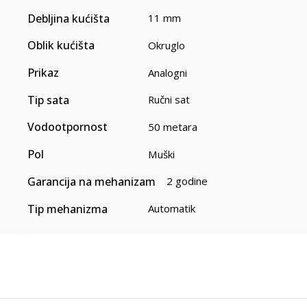
Debljina kućišta
11 mm
Oblik kućišta
Okruglo
Prikaz
Analogni
Tip sata
Ručni sat
Vodootpornost
50 metara
Pol
Muški
Garancija na mehanizam
2 godine
Tip mehanizma
Automatik