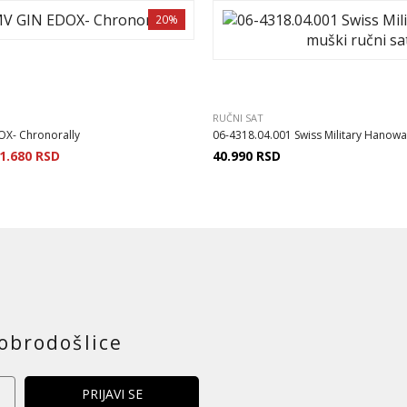
20%
RUČNI SAT
X- Chronorally
06-4318.04.001 Swiss Military Hanowa
1.680
RSD
40.990
RSD
obrodošlice