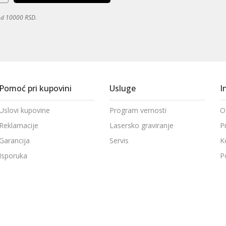
 od 10000 RSD.
Pomoć pri kupovini
Usluge
I
Uslovi kupovine
Program vernosti
O
Reklamacije
Lasersko graviranje
P
Garancija
Servis
K
Isporuka
P