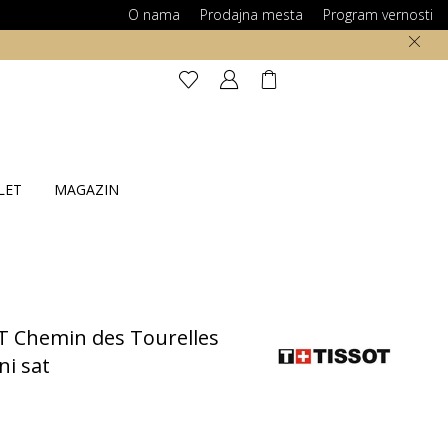
O nama
Prodajna mesta
Program vernosti
LET
MAGAZIN
T Chemin des Tourelles
i sat