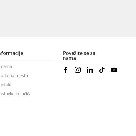
nformacije
Povežite se sa
nama
 nama
rodajna mesta
ontakt
ostavke kolačića