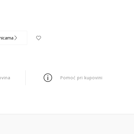
nicama
ovina
Pomoć pri kupovini