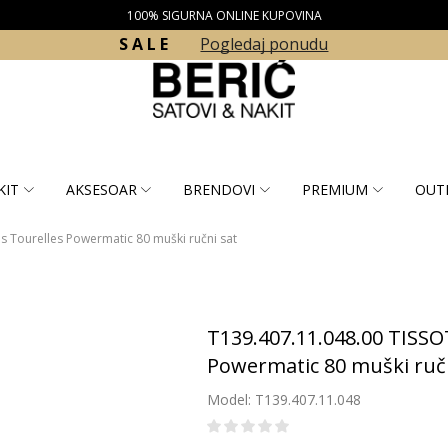
100% SIGURNA ONLINE KUPOVINA
S A L E
Pogledaj ponudu
KIT
AKSESOAR
BRENDOVI
PREMIUM
OUT
 Tourelles Powermatic 80 muški ručni sat
T139.407.11.048.00 TISSO
Powermatic 80 muški ručn
Model: T139.407.11.048