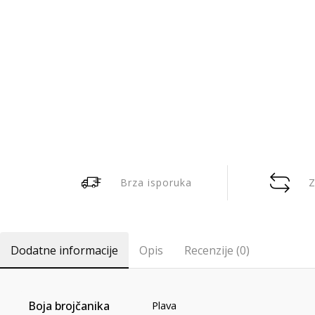
Brza isporuka
Z
Dodatne informacije
Opis
Recenzije (0)
Boja brojčanika
Plava