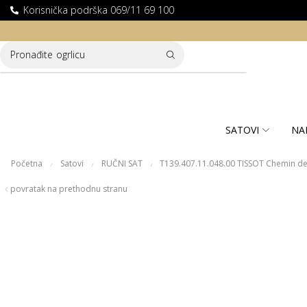
Korisnička podrška 069/11 69 100
LATNA DOSTAVA ZA KUPOVINE PREKO 10.000 RSD
Pronađite
ogrlicu
SATOVI
NA
Početna
Satovi
RUČNI SAT
T139.407.11.048.00 TISSOT Chemin des
/
/
/
povratak na prethodnu stranu