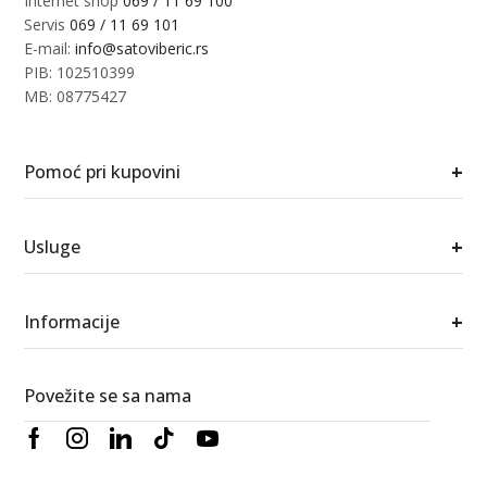
Internet shop
069 / 11 69 100
Servis
069 / 11 69 101
E-mail:
info@satoviberic.rs
PIB: 102510399
MB: 08775427
+
Pomoć pri kupovini
+
Usluge
+
Informacije
Povežite se sa nama