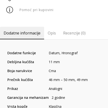
Pomoć pri kupovini
Dodatne informacije
Opis
Recenzije (0)
Dodatne funkcije
Datum
,
Hronograf
Debljina kućišta
11 mm
Boja narukvice
Crna
Prečnik kućišta
46 mm – 50 mm
,
49 mm
Prikaz
Analogni
Garancija na mehanizam
2 godine
Vrsta kopče
Klasična