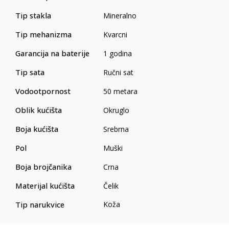
Tip stakla
Mineralno
Tip mehanizma
Kvarcni
Garancija na baterije
1 godina
Tip sata
Ručni sat
Vodootpornost
50 metara
Oblik kućišta
Okruglo
Boja kućišta
Srebrna
Pol
Muški
Boja brojčanika
Crna
Materijal kućišta
Čelik
Tip narukvice
Koža