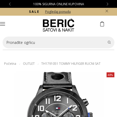
100% SIGURNA ONLINE KUPOVINA
S A L E
Pogledaj ponudu
Pronađite
ogrlicu
Početna
OUTLET
TH1791051 TOMMY HILFIGER RUCNI SAT
/
/
40%