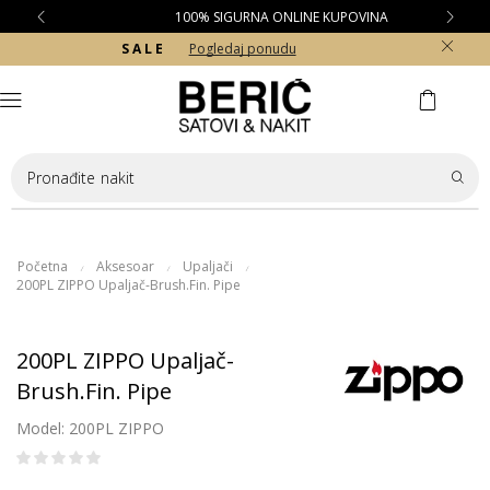
100% SIGURNA ONLINE KUPOVINA
S A L E
Pogledaj ponudu
Pronađite
nakit
Početna
Aksesoar
Upaljači
/
/
/
200PL ZIPPO Upaljač-Brush.Fin. Pipe
200PL ZIPPO Upaljač-
Brush.Fin. Pipe
Model: 200PL ZIPPO