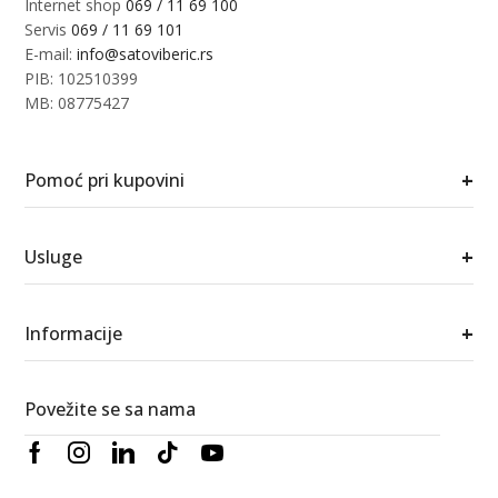
Internet shop
069 / 11 69 100
Servis
069 / 11 69 101
E-mail:
info@satoviberic.rs
PIB: 102510399
MB: 08775427
+
Pomoć pri kupovini
+
Usluge
+
Informacije
Povežite se sa nama