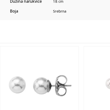
Dužina narukvice
18 cm
Boja
Srebrna