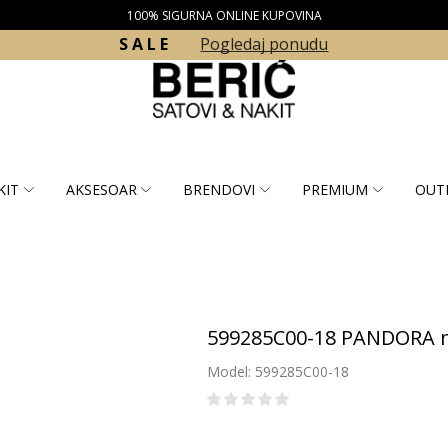
100% SIGURNA ONLINE KUPOVINA
S A L E
Pogledaj ponudu
KIT
AKSESOAR
BRENDOVI
PREMIUM
OUT
599285C00-18 PANDORA n
Model: 599285C00-18