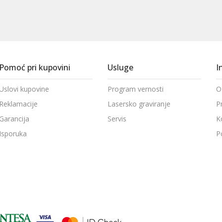
Pomoć pri kupovini
Usluge
I
Uslovi kupovine
Program vernosti
O
Reklamacije
Lasersko graviranje
P
Garancija
Servis
K
Isporuka
P