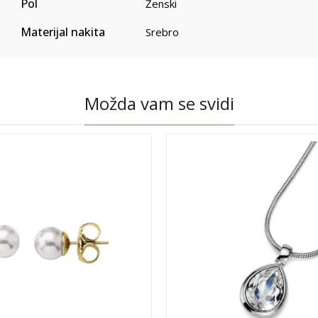
Pol
Ženski
Materijal nakita
Srebro
Možda vam se svidi