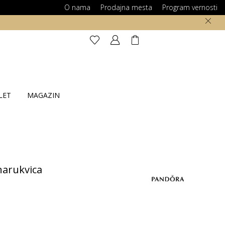
O nama
Prodajna mesta
Program vernosti
LET
MAGAZIN
arukvica