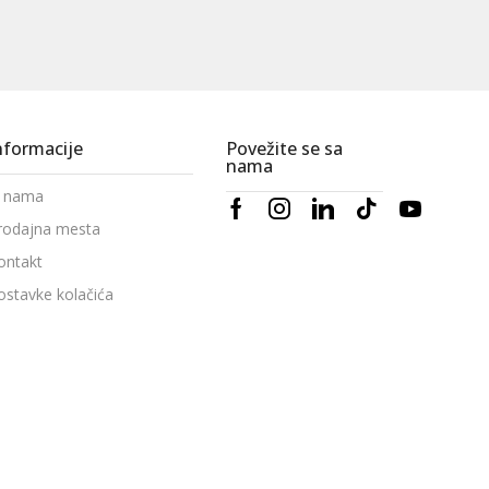
nformacije
Povežite se sa
nama
 nama
rodajna mesta
ontakt
ostavke kolačića