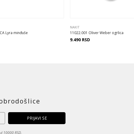
NAKIT
CA Lyra minđuše
11022.001 Oliver Weber ogrlica
9.490
RSD
obrodošlice
 od 10000 RSD.