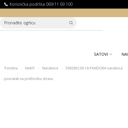
Korisnička podrška 069/11 69 100
LATNA DOSTAVA ZA KUPOVINE PREKO 10.000 RSD
Pronađite
ogrlicu
SATOVI
NA
Početna
NAKIT
Narukvice
599285C00-18 PANDORA narukvica
/
/
/
povratak na prethodnu stranu