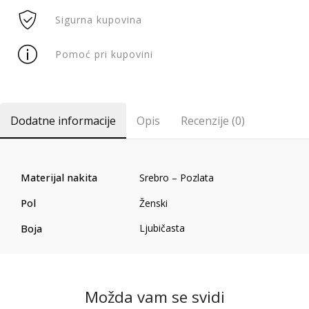
Sigurna kupovina
Pomoć pri kupovini
Dodatne informacije
Opis
Recenzije (0)
Materijal nakita
Srebro – Pozlata
Pol
Ženski
Boja
Ljubičasta
Možda vam se svidi