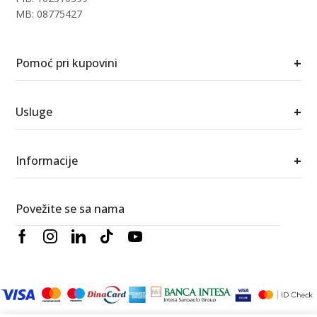
MB: 08775427
+
Pomoć pri kupovini
+
Usluge
+
Informacije
Povežite se sa nama