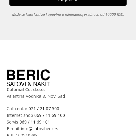
Može se iskoristiti za kupovinu u minimalnoj vrednosti od 10000 RSD.
Colonial Co. d.o.o.
Valentina Vodnika 8, Novi Sad
Call centar
021 / 21 07 500
Internet shop
069 / 11 69 100
Servis
069 / 11 69 101
E-mail:
info@satoviberic.rs
PIB: 102510399