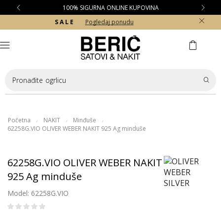
100% SIGURNA ONLINE KUPOVINA
S A L E
Pogledaj ponudu
Pronađite
ogrlicu
Početna
NAKIT
Minđuše
/
/
/
62258G.VIO OLIVER WEBER NAKIT 925 Ag minduše
62258G.VIO OLIVER WEBER NAKIT
925 Ag minduše
Model: 62258G.VIO