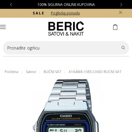
100% SIGURNA ONLINE KUPOVINA
S A L E
Pogledaj ponudu
Pronađite
ogrlicu
Početna
Satovi
RUČNI SAT
A164WA-1VES CASIO RUCNI SAT
/
/
/