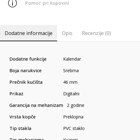
Pomoć pri kupovini
Dodatne informacije
Opis
Recenzije (0)
Dodatne funkcije
Kalendar
Boja narukvice
Srebrna
Prečnik kućišta
46 mm
Prikaz
Digitalni
Garancija na mehanizam
2 godine
Vrsta kopče
Preklopna
Tip stakla
PVC staklo
Tip mehanizma
Kvarcni