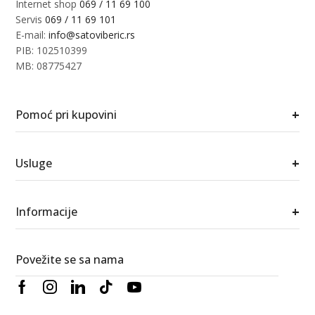
Internet shop
069 / 11 69 100
Servis
069 / 11 69 101
E-mail:
info@satoviberic.rs
PIB: 102510399
MB: 08775427
+
Pomoć pri kupovini
+
Usluge
+
Informacije
Povežite se sa nama