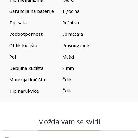
Garancija na baterije
1 godina
Tip sata
Ručni sat
Vodootpornost
30 metara
Oblik kućišta
Pravougaonik
Pol
Muški
Debljina kućišta
8 mm
Materijal kućišta
Čelik
Tip narukvice
Čelik
Možda vam se svidi