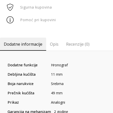
Sigurna kupovina
Pomoć pri kupovini
Dodatne informacije
Opis
Recenzije (0)
Dodatne funkcije
Hronograf
Debljina kućišta
11 mm
Boja narukvice
Srebrna
Prečnik kućišta
49 mm
Prikaz
Analogni
Garancija na mehanizam
2 godine