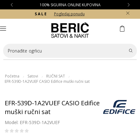
100% SIGURNA ONLINE KUPOVINA
S A L E
Pogledaj ponudu
Pronađite
ogrlicu
Početna
Satovi
RUČNI SAT
/
/
/
EFR-539D-1A2VUEF CASIO Edifice muški ručni sat
EFR-539D-1A2VUEF CASIO Edifice
muški ručni sat
Model: EFR-539D-1A2VUEF