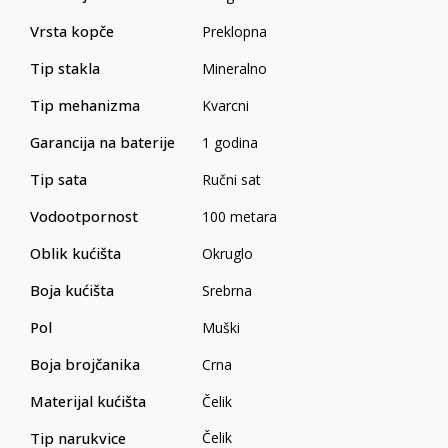
Vrsta kopče
Preklopna
Tip stakla
Mineralno
Tip mehanizma
Kvarcni
Garancija na baterije
1 godina
Tip sata
Ručni sat
Vodootpornost
100 metara
Oblik kućišta
Okruglo
Boja kućišta
Srebrna
Pol
Muški
Boja brojčanika
Crna
Materijal kućišta
Čelik
Tip narukvice
Čelik