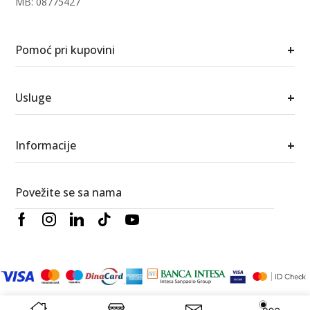
MB: 08775427
+
Pomoć pri kupovini
+
Usluge
+
Informacije
Povežite se sa nama