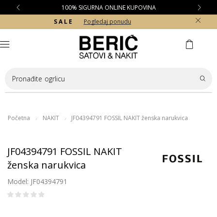
100% SIGURNA ONLINE KUPOVINA
S A L E
Pogledaj ponudu
Pronađite
ogrlicu
Početna
NAKIT
JF04394791 FOSSIL NAKIT ženska narukvica
/
/
JF04394791 FOSSIL NAKIT
ženska narukvica
Model: JF04394791