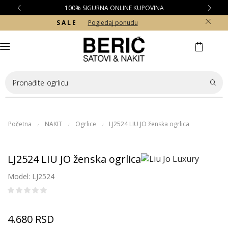
100% SIGURNA ONLINE KUPOVINA
S A L E
Pogledaj ponudu
Pronađite
ogrlicu
Početna
NAKIT
Ogrlice
LJ2524 LIU JO ženska ogrlica
/
/
/
LJ2524 LIU JO ženska ogrlica
Model: LJ2524
4.680
RSD