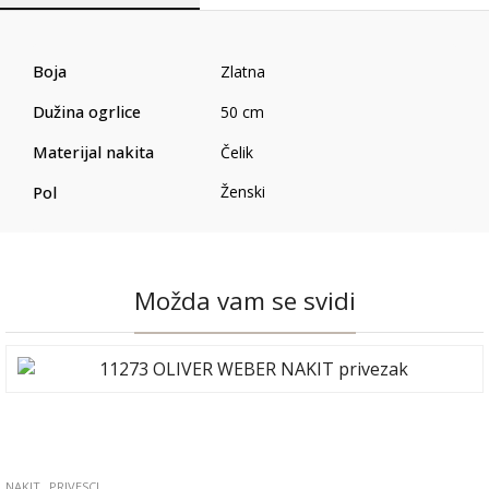
Boja
Zlatna
Dužina ogrlice
50 cm
Materijal nakita
Čelik
Pol
Ženski
Možda vam se svidi
,
NAKIT
PRIVESCI