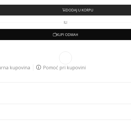
DODAJ U KORPU
ILI
KUPI ODMAH
urna kupovina
Pomoć pri kupovini