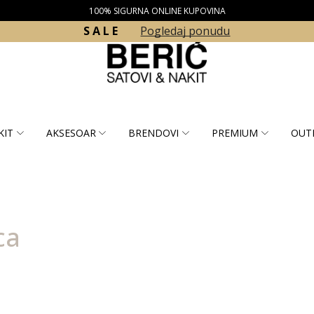
100% SIGURNA ONLINE KUPOVINA
S A L E
Pogledaj ponudu
KIT
AKSESOAR
BRENDOVI
PREMIUM
OUT
ca