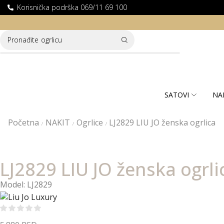
Korisnička podrška 069/11 69 100
LATNA DOSTAVA ZA KUPOVINE PREKO 10.000 RSD
Pronađite
ogrlicu
SATOVI
NA
Početna
NAKIT
Ogrlice
LJ2829 LIU JO ženska ogrlica
/
/
/
LJ2829 LIU JO ženska ogrli
Model: LJ2829