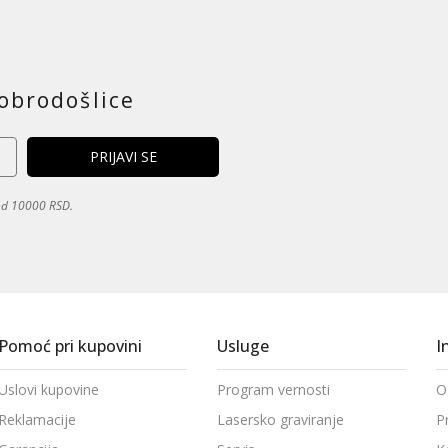
obrodošlice
 od 10000 RSD.
Pomoć pri kupovini
Usluge
I
Uslovi kupovine
Program vernosti
O
Reklamacije
Lasersko graviranje
P