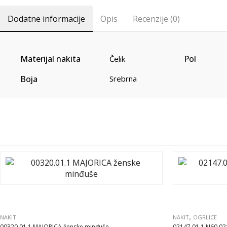
Dodatne informacije
Opis
Recenzije (0)
Materijal nakita
Pol
Čelik
Boja
Srebrna
,
NAKIT
NAKIT
OGRLICE
00320.01.1 MAJORICA ženske minđuše
02147.01.1.N60.02