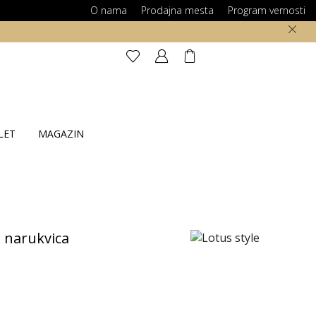
O nama
Prodajna mesta
Program vernosti
LET
MAGAZIN
 narukvica