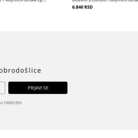
6.840
RSD
obrodošlice
 od 10000 RSD.