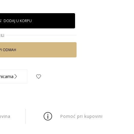
DODAJ U KORPU
ILI
PI ODMAH
nicama
ovina
Pomoć pri kupovini