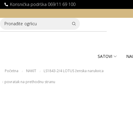
Korisnička podrška 069/11 69 100
LATNA DOSTAVA ZA KUPOVINE PREKO 10.000 RSD
Pronađite
ogrlicu
SATOVI
NA
Početna
NAKIT
LS1843-2/4 LOTUS ženska narukvica
/
/
povratak na prethodnu stranu