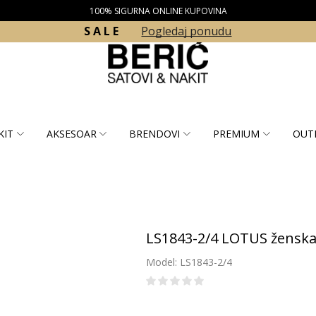
100% SIGURNA ONLINE KUPOVINA
S A L E
Pogledaj ponudu
KIT
AKSESOAR
BRENDOVI
PREMIUM
OUT
LS1843-2/4 LOTUS ženska
Model: LS1843-2/4