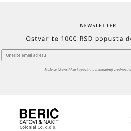
NEWSLETTER
Ostvarite 1000 RSD popusta d
Može se iskoristiti za kupovinu u minimalnoj vrednosti
Colonial Co. d.o.o.