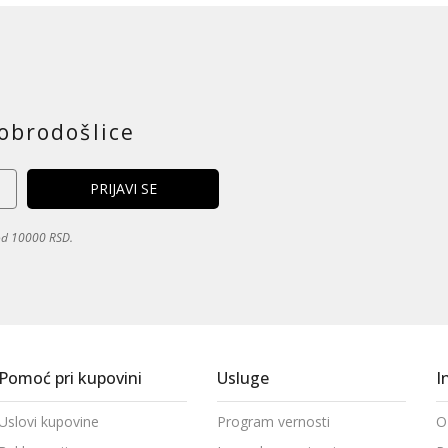
obrodošlice
 od 10000 RSD.
Pomoć pri kupovini
Usluge
I
Uslovi kupovine
Program vernosti
O