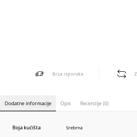
Brza isporuka
Z
Dodatne informacije
Opis
Recenzije (0)
Boja kućišta
Srebrna