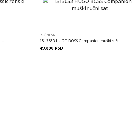
RUČNI SAT
sa...
1513653 HUGO BOSS Companion muški ručni ...
49.890
RSD