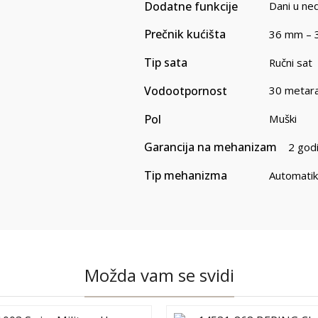
Dodatne funkcije
Dani u ned
Prečnik kućišta
36 mm – 
Tip sata
Ručni sat
Vodootpornost
30 metar
Pol
Muški
Garancija na mehanizam
2 god
Tip mehanizma
Automatik
Možda vam se svidi