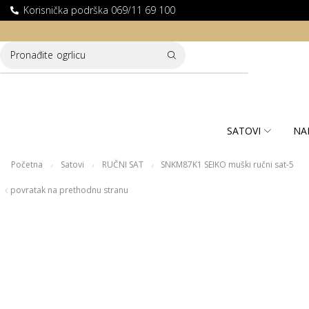
Korisnička podrška 069/11 69 100
LATNA DOSTAVA ZA KUPOVINE PREKO 10.000 RSD
Pronađite
ogrlicu
SATOVI
NA
Početna
Satovi
RUČNI SAT
SNKM87K1 SEIKO muški ručni sat-5
/
/
/
povratak na prethodnu stranu