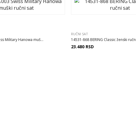
RUČNI SAT
ss Military Hanowa muš...
14531-868 BERING Classic ženski ručni 
23.480
RSD