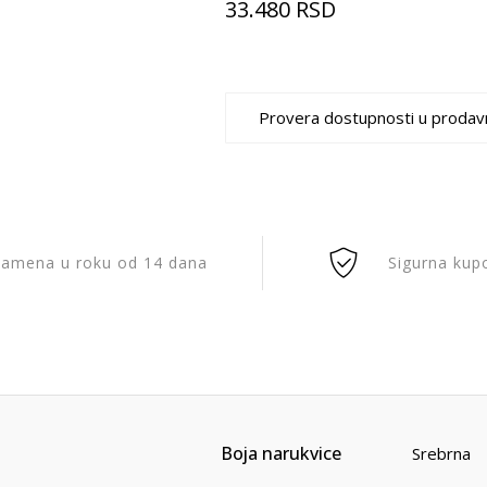
33.480
RSD
Provera dostupnosti u prodav
amena u roku od 14 dana
Sigurna kup
Boja narukvice
Srebrna