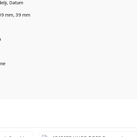
elji
,
Datum
39 mm
,
39 mm
a
ine