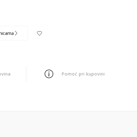
nicama
ovina
Pomoć pri kupovini