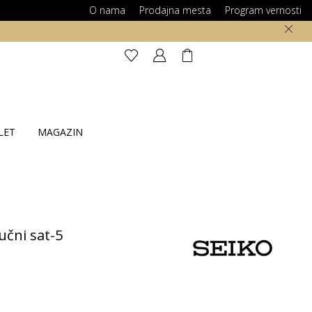
O nama
Prodajna mesta
Program vernosti
LET
MAGAZIN
čni sat-5