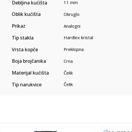
Debljina kućišta
11 mm
Oblik kućišta
Okruglo
Prikaz
Analogni
Tip stakla
Hardlex kristal
Vrsta kopče
Preklopna
Boja brojčanika
Crna
Materijal kućišta
Čelik
Tip narukvice
Čelik