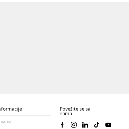
nformacije
Povežite se sa
nama
 nama