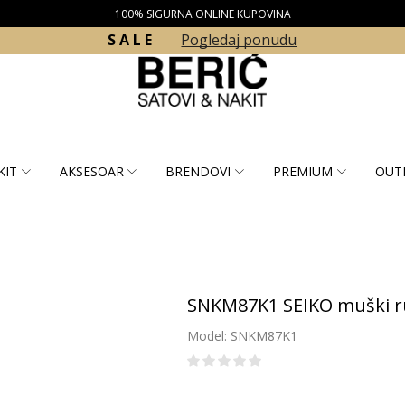
100% SIGURNA ONLINE KUPOVINA
S A L E
Pogledaj ponudu
KIT
AKSESOAR
BRENDOVI
PREMIUM
OUT
SNKM87K1 SEIKO muški ru
Model: SNKM87K1