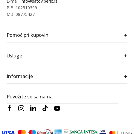
E-mail:
info@satoviberic.rs
PIB: 102510399
MB: 08775427
+
Pomoć pri kupovini
+
Usluge
+
Informacije
Povežite se sa nama