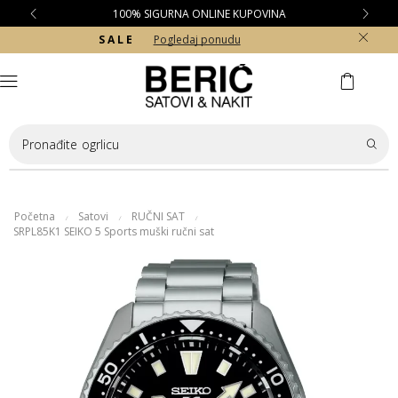
100% SIGURNA ONLINE KUPOVINA
S A L E
Pogledaj ponudu
Pronađite
ogrlicu
Početna
Satovi
RUČNI SAT
/
/
/
SRPL85K1 SEIKO 5 Sports muški ručni sat