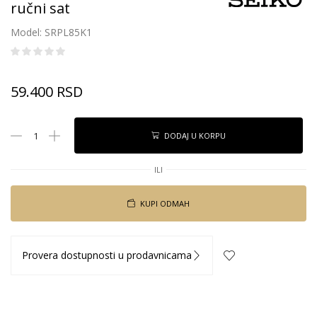
ručni sat
Model: SRPL85K1
59.400
RSD
DODAJ U KORPU
ILI
KUPI ODMAH
Provera dostupnosti u prodavnicama